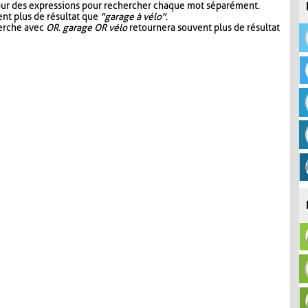
our des expressions pour rechercher chaque mot séparément.
nt plus de résultat que
"garage à vélo"
.
herche avec
OR
.
garage OR vélo
retournera souvent plus de résultat