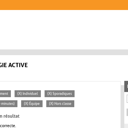
IE ACTIVE
lement
(X) Individuel
(X) Sporadiques
0 minutes)
(X) Équipe
(X) Hors classe
n résultat
 correcte.