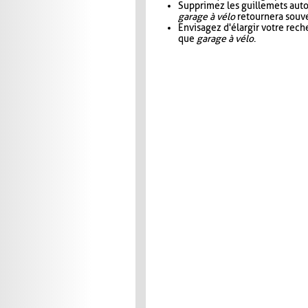
Supprimez les guillemets aut
garage à vélo
retournera souve
Envisagez d'élargir votre rec
que
garage à vélo
.