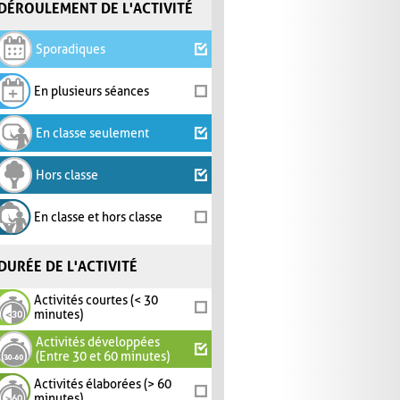
DÉROULEMENT DE L'ACTIVITÉ
Sporadiques
En plusieurs séances
En classe seulement
Hors classe
En classe et hors classe
DURÉE DE L'ACTIVITÉ
Activités courtes (< 30
minutes)
Activités développées
(Entre 30 et 60 minutes)
Activités élaborées (> 60
minutes)