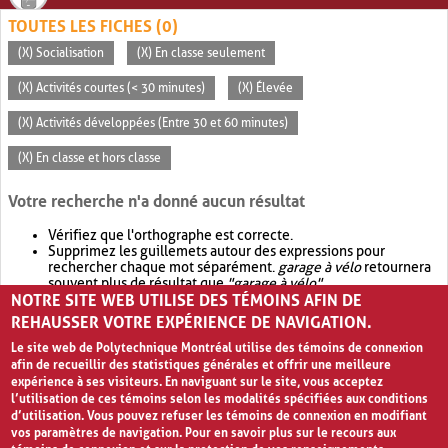
TOUTES LES FICHES (0)
(X) Socialisation
(X) En classe seulement
(X) Activités courtes (< 30 minutes)
(X) Élevée
(X) Activités développées (Entre 30 et 60 minutes)
(X) En classe et hors classe
Votre recherche n'a donné aucun résultat
Vérifiez que l'orthographe est correcte.
Supprimez les guillemets autour des expressions pour
rechercher chaque mot séparément.
garage à vélo
retournera
souvent plus de résultat que
"garage à vélo"
.
NOTRE SITE WEB UTILISE DES TÉMOINS AFIN DE
Envisagez d'élargir votre recherche avec
OR
.
garage OR vélo
retournera souvent plus de résultat que
garage à vélo
.
REHAUSSER VOTRE EXPÉRIENCE DE NAVIGATION.
Le site web de Polytechnique Montréal utilise des témoins de connexion
afin de recueillir des statistiques générales et offrir une meilleure
expérience à ses visiteurs. En naviguant sur le site, vous acceptez
l’utilisation de ces témoins selon les modalités spécifiées aux conditions
d’utilisation. Vous pouvez refuser les témoins de connexion en modifiant
vos paramètres de navigation. Pour en savoir plus sur le recours aux