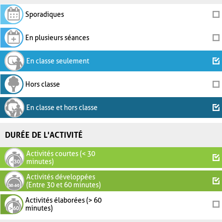
Sporadiques
En plusieurs séances
En classe seulement
Hors classe
En classe et hors classe
DURÉE DE L'ACTIVITÉ
Activités courtes (< 30
minutes)
Activités développées
(Entre 30 et 60 minutes)
Activités élaborées (> 60
minutes)