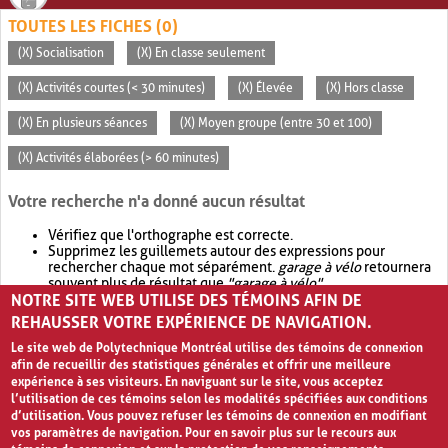
TOUTES LES FICHES (0)
(X) Socialisation
(X) En classe seulement
(X) Activités courtes (< 30 minutes)
(X) Élevée
(X) Hors classe
(X) En plusieurs séances
(X) Moyen groupe (entre 30 et 100)
(X) Activités élaborées (> 60 minutes)
Votre recherche n'a donné aucun résultat
Vérifiez que l'orthographe est correcte.
Supprimez les guillemets autour des expressions pour
rechercher chaque mot séparément.
garage à vélo
retournera
souvent plus de résultat que
"garage à vélo"
.
NOTRE SITE WEB UTILISE DES TÉMOINS AFIN DE
Envisagez d'élargir votre recherche avec
OR
.
garage OR vélo
retournera souvent plus de résultat que
garage à vélo
.
REHAUSSER VOTRE EXPÉRIENCE DE NAVIGATION.
Le site web de Polytechnique Montréal utilise des témoins de connexion
afin de recueillir des statistiques générales et offrir une meilleure
expérience à ses visiteurs. En naviguant sur le site, vous acceptez
l’utilisation de ces témoins selon les modalités spécifiées aux conditions
d’utilisation. Vous pouvez refuser les témoins de connexion en modifiant
vos paramètres de navigation. Pour en savoir plus sur le recours aux