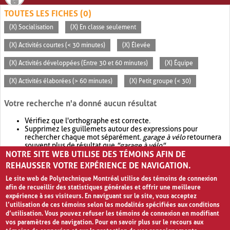
TOUTES LES FICHES (0)
(X) Socialisation
(X) En classe seulement
(X) Activités courtes (< 30 minutes)
(X) Élevée
(X) Activités développées (Entre 30 et 60 minutes)
(X) Équipe
(X) Activités élaborées (> 60 minutes)
(X) Petit groupe (< 30)
Votre recherche n'a donné aucun résultat
Vérifiez que l'orthographe est correcte.
Supprimez les guillemets autour des expressions pour
rechercher chaque mot séparément.
garage à vélo
retournera
souvent plus de résultat que
"garage à vélo"
.
NOTRE SITE WEB UTILISE DES TÉMOINS AFIN DE
Envisagez d'élargir votre recherche avec
OR
.
garage OR vélo
retournera souvent plus de résultat que
garage à vélo
.
REHAUSSER VOTRE EXPÉRIENCE DE NAVIGATION.
Le site web de Polytechnique Montréal utilise des témoins de connexion
afin de recueillir des statistiques générales et offrir une meilleure
expérience à ses visiteurs. En naviguant sur le site, vous acceptez
l’utilisation de ces témoins selon les modalités spécifiées aux conditions
d’utilisation. Vous pouvez refuser les témoins de connexion en modifiant
vos paramètres de navigation. Pour en savoir plus sur le recours aux