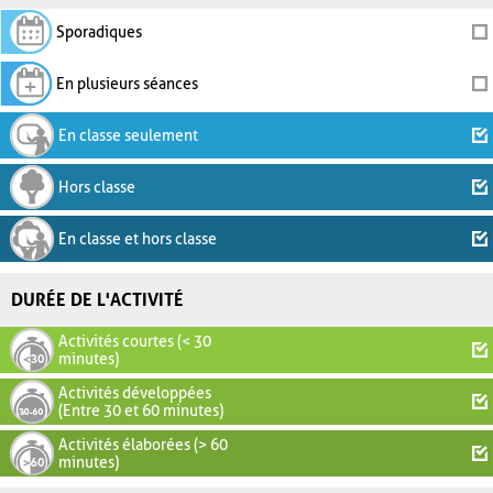
Sporadiques
En plusieurs séances
En classe seulement
Hors classe
En classe et hors classe
DURÉE DE L'ACTIVITÉ
Activités courtes (< 30
minutes)
Activités développées
(Entre 30 et 60 minutes)
Activités élaborées (> 60
minutes)