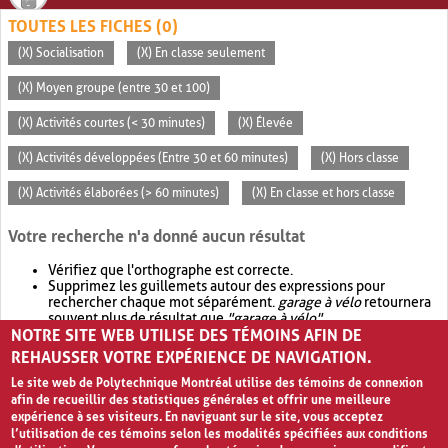
TOUTES LES FICHES (0)
(X) Socialisation
(X) En classe seulement
(X) Moyen groupe (entre 30 et 100)
(X) Activités courtes (< 30 minutes)
(X) Élevée
(X) Activités développées (Entre 30 et 60 minutes)
(X) Hors classe
(X) Activités élaborées (> 60 minutes)
(X) En classe et hors classe
Votre recherche n'a donné aucun résultat
Vérifiez que l'orthographe est correcte.
Supprimez les guillemets autour des expressions pour
rechercher chaque mot séparément.
garage à vélo
retournera
souvent plus de résultat que
"garage à vélo"
.
NOTRE SITE WEB UTILISE DES TÉMOINS AFIN DE
Envisagez d'élargir votre recherche avec
OR
.
garage OR vélo
retournera souvent plus de résultat que
garage à vélo
.
REHAUSSER VOTRE EXPÉRIENCE DE NAVIGATION.
Le site web de Polytechnique Montréal utilise des témoins de connexion
afin de recueillir des statistiques générales et offrir une meilleure
expérience à ses visiteurs. En naviguant sur le site, vous acceptez
l’utilisation de ces témoins selon les modalités spécifiées aux conditions