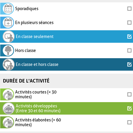
Sporadiques
En plusieurs séances
En classe seulement
Hors classe
En classe et hors classe
DURÉE DE L'ACTIVITÉ
Activités courtes (< 30
minutes)
Activités développées
(Entre 30 et 60 minutes)
Activités élaborées (> 60
minutes)