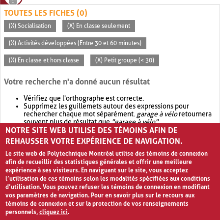
TOUTES LES FICHES (0)
(X) Socialisation
(X) En classe seulement
(X) Activités développées (Entre 30 et 60 minutes)
(X) En classe et hors classe
(X) Petit groupe (< 30)
Votre recherche n'a donné aucun résultat
Vérifiez que l'orthographe est correcte.
Supprimez les guillemets autour des expressions pour
rechercher chaque mot séparément.
garage à vélo
retournera
souvent plus de résultat que
"garage à vélo"
.
NOTRE SITE WEB UTILISE DES TÉMOINS AFIN DE
Envisagez d'élargir votre recherche avec
OR
.
garage OR vélo
retournera souvent plus de résultat que
garage à vélo
.
REHAUSSER VOTRE EXPÉRIENCE DE NAVIGATION.
Le site web de Polytechnique Montréal utilise des témoins de connexion
afin de recueillir des statistiques générales et offrir une meilleure
expérience à ses visiteurs. En naviguant sur le site, vous acceptez
l’utilisation de ces témoins selon les modalités spécifiées aux conditions
d’utilisation. Vous pouvez refuser les témoins de connexion en modifiant
vos paramètres de navigation. Pour en savoir plus sur le recours aux
témoins de connexion et sur la protection de vos renseignements
personnels,
cliquez ici
.
Avis de confidentialité et conditions d’utilisation