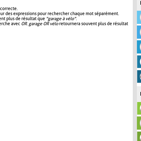
 correcte.
our des expressions pour rechercher chaque mot séparément.
nt plus de résultat que
"garage à vélo"
.
herche avec
OR
.
garage OR vélo
retournera souvent plus de résultat