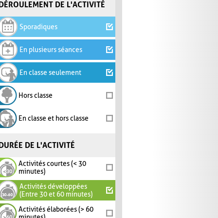
DÉROULEMENT DE L'ACTIVITÉ
Sporadiques
En plusieurs séances
En classe seulement
Hors classe
En classe et hors classe
DURÉE DE L'ACTIVITÉ
Activités courtes (< 30
minutes)
Activités développées
(Entre 30 et 60 minutes)
Activités élaborées (> 60
minutes)