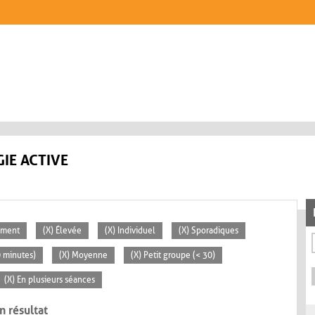
IE ACTIVE
lement
(X) Élevée
(X) Individuel
(X) Sporadiques
0 minutes)
(X) Moyenne
(X) Petit groupe (< 30)
(X) En plusieurs séances
n résultat