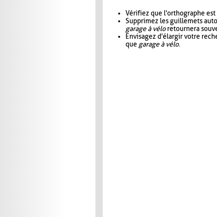
Vérifiez que l'orthographe est
Supprimez les guillemets aut
garage à vélo
retournera souve
Envisagez d'élargir votre rec
que
garage à vélo
.