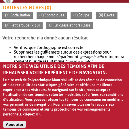
TOUTES LES FICHES (0)
(X) Socialisation
(X) Sporadiques
(X) Équipe
(X) Élevée
(X) Petit groupe (< 30)
(X) En classe et hors classe
Votre recherche n'a donné aucun résultat
Vérifiez que l'orthographe est correcte.
Supprimez les guillemets autour des expressions pour
rechercher chaque mot séparément.
garage à vélo
retournera
souvent plus de résultat que
"garage à vélo"
.
NOTRE SITE WEB UTILISE DES TÉMOINS AFIN DE
Envisagez d'élargir votre recherche avec
OR
.
garage OR vélo
retournera souvent plus de résultat que
garage à vélo
.
REHAUSSER VOTRE EXPÉRIENCE DE NAVIGATION.
Le site web de Polytechnique Montréal utilise des témoins de connexion
afin de recueillir des statistiques générales et offrir une meilleure
expérience à ses visiteurs. En naviguant sur le site, vous acceptez
l’utilisation de ces témoins selon les modalités spécifiées aux conditions
d’utilisation. Vous pouvez refuser les témoins de connexion en modifiant
vos paramètres de navigation. Pour en savoir plus sur le recours aux
témoins de connexion et sur la protection de vos renseignements
personnels,
cliquez ici
.
Avis de confidentialité et conditions d’utilisation
Accepter