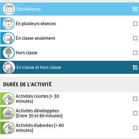
Sporadiques
En plusieurs séances
En classe seulement
Hors classe
En classe et hors classe
DURÉE DE L'ACTIVITÉ
Activités courtes (< 30
minutes)
Activités développées
(Entre 30 et 60 minutes)
Activités élaborées (> 60
minutes)