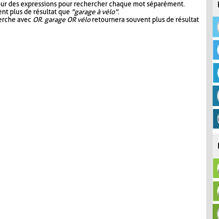
our des expressions pour rechercher chaque mot séparément.
nt plus de résultat que
"garage à vélo"
.
herche avec
OR
.
garage OR vélo
retournera souvent plus de résultat