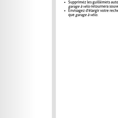
Supprimez les guillemets aut
garage à vélo
retournera souve
Envisagez d'élargir votre rec
que
garage à vélo
.