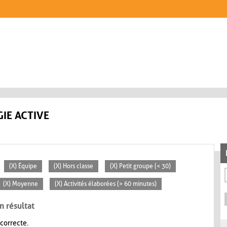
IE ACTIVE
(X) Équipe
(X) Hors classe
(X) Petit groupe (< 30)
(X) Moyenne
(X) Activités élaborées (> 60 minutes)
n résultat
 correcte.