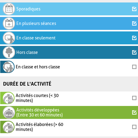
Sporadiques
En plusieurs séances
En classe seulement
Hors classe
En classe et hors classe
DURÉE DE L'ACTIVITÉ
Activités courtes (< 30
minutes)
Activités développées
(Entre 30 et 60 minutes)
Activités élaborées (> 60
minutes)