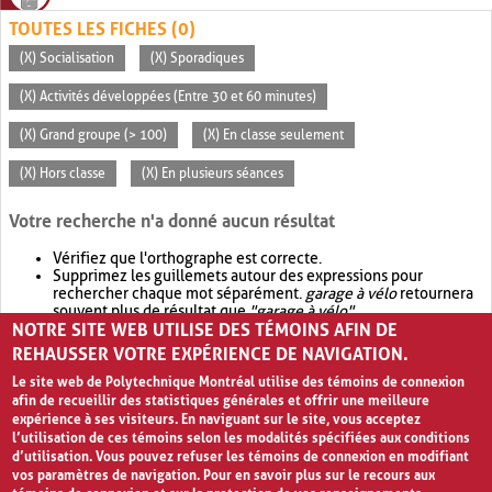
TOUTES LES FICHES (0)
(X) Socialisation
(X) Sporadiques
(X) Activités développées (Entre 30 et 60 minutes)
(X) Grand groupe (> 100)
(X) En classe seulement
(X) Hors classe
(X) En plusieurs séances
Votre recherche n'a donné aucun résultat
Vérifiez que l'orthographe est correcte.
Supprimez les guillemets autour des expressions pour
rechercher chaque mot séparément.
garage à vélo
retournera
souvent plus de résultat que
"garage à vélo"
.
NOTRE SITE WEB UTILISE DES TÉMOINS AFIN DE
Envisagez d'élargir votre recherche avec
OR
.
garage OR vélo
retournera souvent plus de résultat que
garage à vélo
.
REHAUSSER VOTRE EXPÉRIENCE DE NAVIGATION.
Le site web de Polytechnique Montréal utilise des témoins de connexion
afin de recueillir des statistiques générales et offrir une meilleure
expérience à ses visiteurs. En naviguant sur le site, vous acceptez
l’utilisation de ces témoins selon les modalités spécifiées aux conditions
d’utilisation. Vous pouvez refuser les témoins de connexion en modifiant
vos paramètres de navigation. Pour en savoir plus sur le recours aux