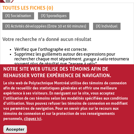
TOUTES LES FICHES (0)
(X) Socialisation
(X) Sporadiques
(X) Activités développées (Entre 30 et 60 minutes)
(X) Individuel
Votre recherche n'a donné aucun résultat
Vérifiez que l'orthographe est correcte.
Supprimez les guillemets autour des expressions pour
rechercher chaque mot séparément.
garage à vélo
retournera
souvent plus de résultat que
"garage à vélo"
.
NOTRE SITE WEB UTILISE DES TÉMOINS AFIN DE
Envisagez d'élargir votre recherche avec
OR
.
garage OR vélo
retournera souvent plus de résultat que
garage à vélo
.
REHAUSSER VOTRE EXPÉRIENCE DE NAVIGATION.
Le site web de Polytechnique Montréal utilise des témoins de connexion
afin de recueillir des statistiques générales et offrir une meilleure
expérience à ses visiteurs. En naviguant sur le site, vous acceptez
l’utilisation de ces témoins selon les modalités spécifiées aux conditions
d’utilisation. Vous pouvez refuser les témoins de connexion en modifiant
vos paramètres de navigation. Pour en savoir plus sur le recours aux
témoins de connexion et sur la protection de vos renseignements
personnels,
cliquez ici
.
Avis de confidentialité et conditions d’utilisation
Accepter