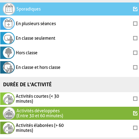
Sporadiques
En plusieurs séances
En classe seulement
Hors classe
En classe et hors classe
DURÉE DE L'ACTIVITÉ
Activités courtes (< 30
minutes)
Activités développées
(Entre 30 et 60 minutes)
Activités élaborées (> 60
minutes)