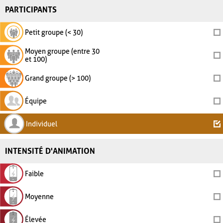
PARTICIPANTS
Petit groupe (< 30)
Moyen groupe (entre 30
et 100)
Grand groupe (> 100)
Équipe
Individuel
INTENSITÉ D'ANIMATION
Faible
Moyenne
Élevée