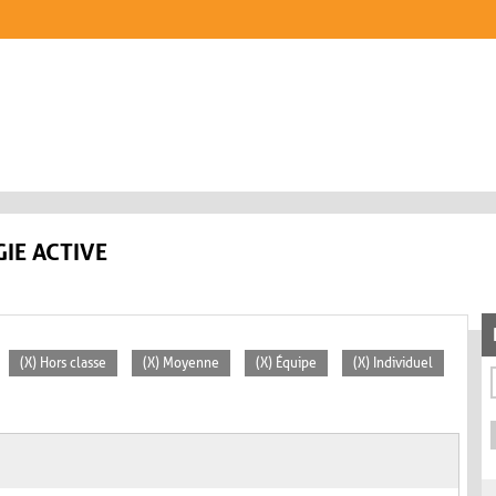
IE ACTIVE
(X) Hors classe
(X) Moyenne
(X) Équipe
(X) Individuel