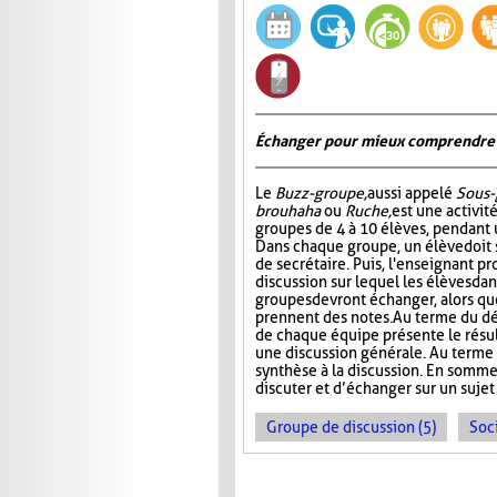
Échanger pour mieux comprendre
Le
Buzz-groupe,
aussi appelé
Sous-
brouhaha
ou
Ruche,
est une activit
groupes de 4 à 10 élèves, pendant 
Dans chaque groupe, un élève doit s
de secrétaire. Puis, l'enseignant p
discussion sur lequel les élèves da
groupes devront échanger, alors que
prennent des notes. Au terme du dé
de chaque équipe présente le résult
une discussion générale. Au terme de
synthèse à la discussion. En somme
discuter et d’échanger sur un sujet
Groupe de discussion (5)
Soci