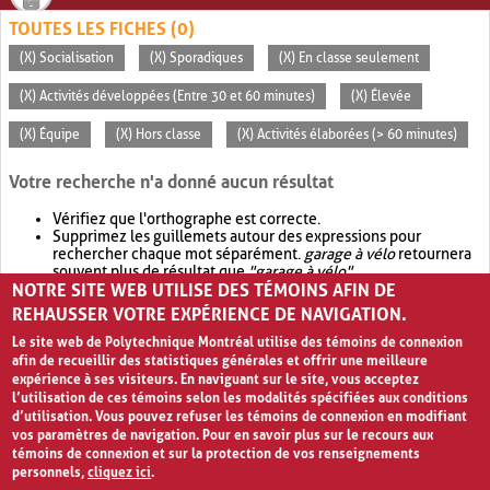
TOUTES LES FICHES (0)
(X) Socialisation
(X) Sporadiques
(X) En classe seulement
(X) Activités développées (Entre 30 et 60 minutes)
(X) Élevée
(X) Équipe
(X) Hors classe
(X) Activités élaborées (> 60 minutes)
Votre recherche n'a donné aucun résultat
Vérifiez que l'orthographe est correcte.
Supprimez les guillemets autour des expressions pour
rechercher chaque mot séparément.
garage à vélo
retournera
souvent plus de résultat que
"garage à vélo"
.
NOTRE SITE WEB UTILISE DES TÉMOINS AFIN DE
Envisagez d'élargir votre recherche avec
OR
.
garage OR vélo
retournera souvent plus de résultat que
garage à vélo
.
REHAUSSER VOTRE EXPÉRIENCE DE NAVIGATION.
Le site web de Polytechnique Montréal utilise des témoins de connexion
afin de recueillir des statistiques générales et offrir une meilleure
expérience à ses visiteurs. En naviguant sur le site, vous acceptez
l’utilisation de ces témoins selon les modalités spécifiées aux conditions
d’utilisation. Vous pouvez refuser les témoins de connexion en modifiant
vos paramètres de navigation. Pour en savoir plus sur le recours aux
témoins de connexion et sur la protection de vos renseignements
personnels,
cliquez ici
.
Avis de confidentialité et conditions d’utilisation