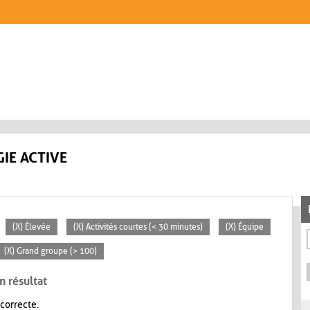
IE ACTIVE
(X) Élevée
(X) Activités courtes (< 30 minutes)
(X) Équipe
(X) Grand groupe (> 100)
n résultat
 correcte.