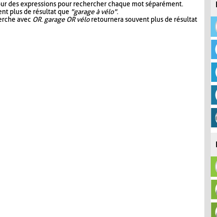
our des expressions pour rechercher chaque mot séparément.
nt plus de résultat que
"garage à vélo"
.
herche avec
OR
.
garage OR vélo
retournera souvent plus de résultat