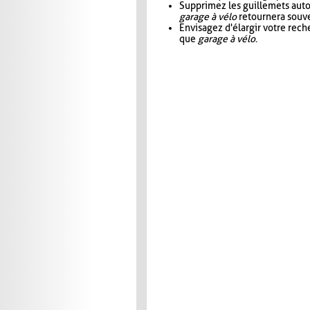
Supprimez les guillemets aut
garage à vélo
retournera souve
Envisagez d'élargir votre rec
que
garage à vélo
.