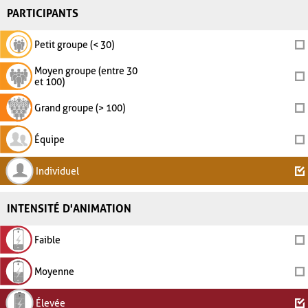
PARTICIPANTS
Petit groupe (< 30)
Moyen groupe (entre 30
et 100)
Grand groupe (> 100)
Équipe
Individuel
INTENSITÉ D'ANIMATION
Faible
Moyenne
Élevée