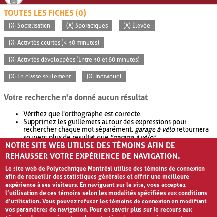
TOUTES LES FICHES (0)
(X) Socialisation
(X) Sporadiques
(X) Élevée
(X) Activités courtes (< 30 minutes)
(X) Activités développées (Entre 30 et 60 minutes)
(X) En classe seulement
(X) Individuel
Votre recherche n'a donné aucun résultat
Vérifiez que l'orthographe est correcte.
Supprimez les guillemets autour des expressions pour
rechercher chaque mot séparément.
garage à vélo
retournera
souvent plus de résultat que
"garage à vélo"
.
NOTRE SITE WEB UTILISE DES TÉMOINS AFIN DE
Envisagez d'élargir votre recherche avec
OR
.
garage OR vélo
retournera souvent plus de résultat que
garage à vélo
.
REHAUSSER VOTRE EXPÉRIENCE DE NAVIGATION.
Le site web de Polytechnique Montréal utilise des témoins de connexion
afin de recueillir des statistiques générales et offrir une meilleure
expérience à ses visiteurs. En naviguant sur le site, vous acceptez
l’utilisation de ces témoins selon les modalités spécifiées aux conditions
d’utilisation. Vous pouvez refuser les témoins de connexion en modifiant
vos paramètres de navigation. Pour en savoir plus sur le recours aux