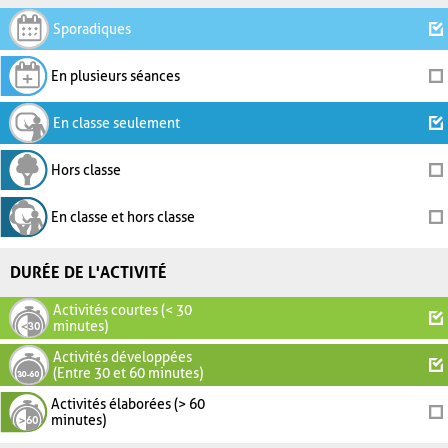
Sporadiques
En plusieurs séances
En classe seulement
Hors classe
En classe et hors classe
DURÉE DE L'ACTIVITÉ
Activités courtes (< 30
minutes)
Activités développées
(Entre 30 et 60 minutes)
Activités élaborées (> 60
minutes)