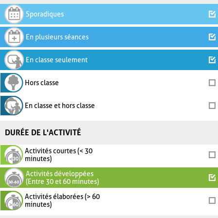
Sporadiques
En plusieurs séances
En classe seulement
Hors classe
En classe et hors classe
DURÉE DE L'ACTIVITÉ
Activités courtes (< 30
minutes)
Activités développées
(Entre 30 et 60 minutes)
Activités élaborées (> 60
minutes)