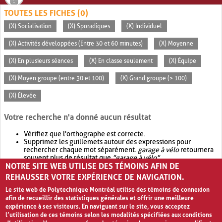
TOUTES LES FICHES (0)
(X) Socialisation
(X) Sporadiques
(X) Individuel
(X) Activités développées (Entre 30 et 60 minutes)
(X) Moyenne
(X) En plusieurs séances
(X) En classe seulement
(X) Équipe
(X) Moyen groupe (entre 30 et 100)
(X) Grand groupe (> 100)
(X) Élevée
Votre recherche n'a donné aucun résultat
Vérifiez que l'orthographe est correcte.
Supprimez les guillemets autour des expressions pour
rechercher chaque mot séparément.
garage à vélo
retournera
souvent plus de résultat que
"garage à vélo"
.
NOTRE SITE WEB UTILISE DES TÉMOINS AFIN DE
Envisagez d'élargir votre recherche avec
OR
.
garage OR vélo
retournera souvent plus de résultat que
garage à vélo
.
REHAUSSER VOTRE EXPÉRIENCE DE NAVIGATION.
Le site web de Polytechnique Montréal utilise des témoins de connexion
afin de recueillir des statistiques générales et offrir une meilleure
expérience à ses visiteurs. En naviguant sur le site, vous acceptez
l’utilisation de ces témoins selon les modalités spécifiées aux conditions