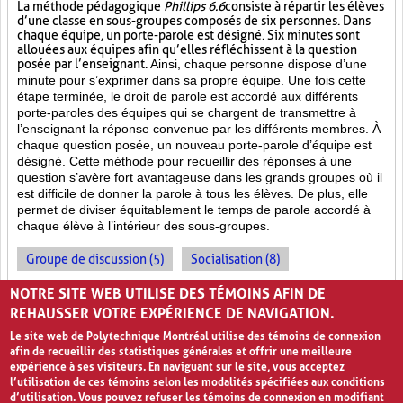
La méthode pédagogique
Phillips 6.6
consiste à répartir les élèves
d’une classe en sous-groupes composés de six personnes. Dans
chaque équipe, un porte-parole est désigné. Six minutes sont
allouées aux équipes afin qu’elles réfléchissent à la question
posée par l’enseignant.
Ainsi, chaque personne dispose d’une
minute pour s’exprimer dans sa propre équipe. Une fois cette
étape terminée, le droit de parole est accordé aux différents
porte-paroles des équipes qui se chargent de transmettre à
l’enseignant la réponse convenue par les différents membres. À
chaque question posée, un nouveau porte-parole d’équipe est
désigné. Cette méthode pour recueillir des réponses à une
question s’avère fort avantageuse dans les grands groupes où il
est difficile de donner la parole à tous les élèves. De plus, elle
permet de diviser équitablement le temps de parole accordé à
chaque élève à l’intérieur des sous-groupes.
Groupe de discussion (5)
Socialisation (8)
Enseignement par les pairs (7)
NOTRE SITE WEB UTILISE DES TÉMOINS AFIN DE
REHAUSSER VOTRE EXPÉRIENCE DE NAVIGATION.
Le site web de Polytechnique Montréal utilise des témoins de connexion
afin de recueillir des statistiques générales et offrir une meilleure
expérience à ses visiteurs. En naviguant sur le site, vous acceptez
l’utilisation de ces témoins selon les modalités spécifiées aux conditions
d’utilisation. Vous pouvez refuser les témoins de connexion en modifiant