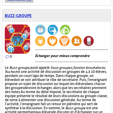
BUZZ-GROUPE
Échanger pour mieux comprendre
0
Le
Buzz-groupe,
aussi appelé
Sous-groupes
,
Session brouhaha
ou
Ruche,
est une activité de discussion en groupes de 4 à 10 élèves,
pendant un court laps de temps. Dans chaque groupe, un
élève doit se voir attribuer le rôle de secrétaire. Puis, l'enseignant
propose un sujet de discussion sur lequel les élèves dans chacun
des groupes devront échanger, alors que les secrétaires prennent
des notes. Au terme du délai imposé, le secrétaire de chaque
équipe présente le résultat de leurs discussions au groupe-classe,
de sorte à alimenter une discussion générale. Au terme de
l’activité, l’enseignant fait un retour en plénière qui sert de
synthèse à la discussion. En somme, le
Buzz-groupe
est une
activité permettant aux élèves de discuter et d’échanger sur un