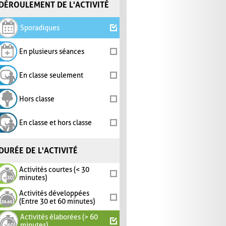
DÉROULEMENT DE L'ACTIVITÉ
Sporadiques
En plusieurs séances
En classe seulement
Hors classe
En classe et hors classe
DURÉE DE L'ACTIVITÉ
Activités courtes (< 30
minutes)
Activités développées
(Entre 30 et 60 minutes)
Activités élaborées (> 60
minutes)