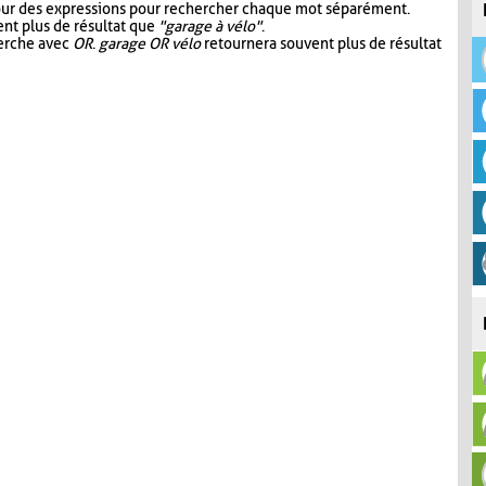
our des expressions pour rechercher chaque mot séparément.
nt plus de résultat que
"garage à vélo"
.
herche avec
OR
.
garage OR vélo
retournera souvent plus de résultat