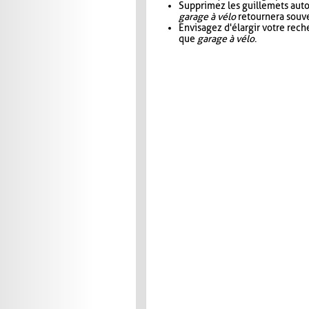
Supprimez les guillemets aut
garage à vélo
retournera souve
Envisagez d'élargir votre rec
que
garage à vélo
.