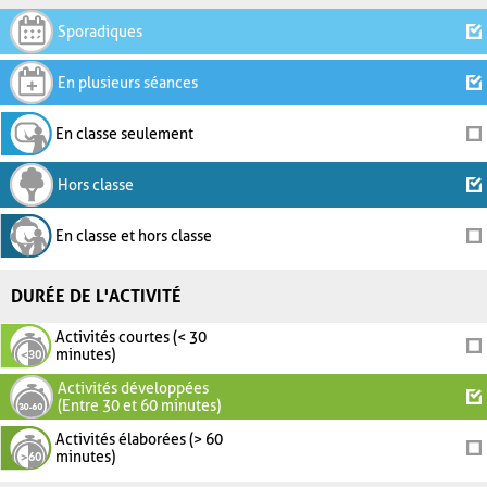
Sporadiques
En plusieurs séances
En classe seulement
Hors classe
En classe et hors classe
DURÉE DE L'ACTIVITÉ
Activités courtes (< 30
minutes)
Activités développées
(Entre 30 et 60 minutes)
Activités élaborées (> 60
minutes)