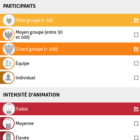
PARTICIPANTS
Petit groupe (< 30)
Moyen groupe (entre 30
et 100)
Grand groupe (> 100)
Équipe
Individuel
INTENSITÉ D'ANIMATION
Faible
Moyenne
Élevée