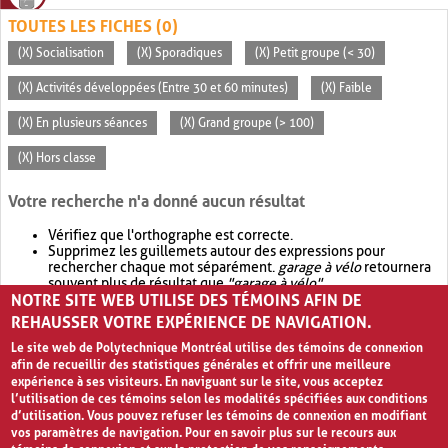
TOUTES LES FICHES (0)
(X) Socialisation
(X) Sporadiques
(X) Petit groupe (< 30)
(X) Activités développées (Entre 30 et 60 minutes)
(X) Faible
(X) En plusieurs séances
(X) Grand groupe (> 100)
(X) Hors classe
Votre recherche n'a donné aucun résultat
Vérifiez que l'orthographe est correcte.
Supprimez les guillemets autour des expressions pour
rechercher chaque mot séparément.
garage à vélo
retournera
souvent plus de résultat que
"garage à vélo"
.
NOTRE SITE WEB UTILISE DES TÉMOINS AFIN DE
Envisagez d'élargir votre recherche avec
OR
.
garage OR vélo
retournera souvent plus de résultat que
garage à vélo
.
REHAUSSER VOTRE EXPÉRIENCE DE NAVIGATION.
Le site web de Polytechnique Montréal utilise des témoins de connexion
afin de recueillir des statistiques générales et offrir une meilleure
expérience à ses visiteurs. En naviguant sur le site, vous acceptez
l’utilisation de ces témoins selon les modalités spécifiées aux conditions
d’utilisation. Vous pouvez refuser les témoins de connexion en modifiant
vos paramètres de navigation. Pour en savoir plus sur le recours aux