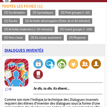
TOUTES LES FICHES (1)
(X) Socialisation
(X) Sporadiques
(X) Petit groupe (< 30)
(X) Élevée
(X) Activités développées (Entre 30 et 60 minutes)
(X) Activités élaborées (> 60 minutes)
(X) Grand groupe (> 100)
(X) Hors classe
(X) En classe seulement
(X) Moyenne
DIALOGUES INVENTÉS
Je dis, tu dis, ils disent...
0
Comme son nom l'indique, la technique des
Dialogues inventés
requiert des élèves d'inventer des dialogues sous la forme d'une