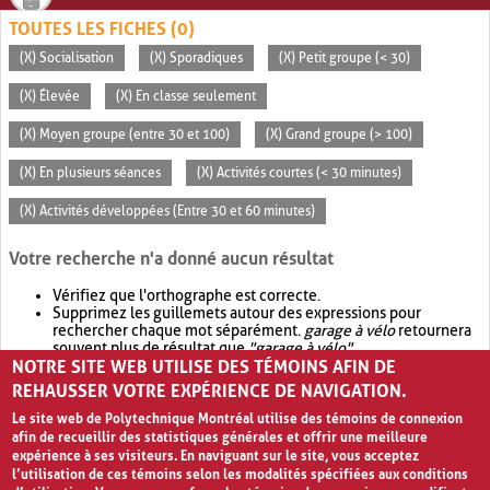
TOUTES LES FICHES (0)
(X) Socialisation
(X) Sporadiques
(X) Petit groupe (< 30)
(X) Élevée
(X) En classe seulement
(X) Moyen groupe (entre 30 et 100)
(X) Grand groupe (> 100)
(X) En plusieurs séances
(X) Activités courtes (< 30 minutes)
(X) Activités développées (Entre 30 et 60 minutes)
Votre recherche n'a donné aucun résultat
Vérifiez que l'orthographe est correcte.
Supprimez les guillemets autour des expressions pour
rechercher chaque mot séparément.
garage à vélo
retournera
souvent plus de résultat que
"garage à vélo"
.
NOTRE SITE WEB UTILISE DES TÉMOINS AFIN DE
Envisagez d'élargir votre recherche avec
OR
.
garage OR vélo
retournera souvent plus de résultat que
garage à vélo
.
REHAUSSER VOTRE EXPÉRIENCE DE NAVIGATION.
Le site web de Polytechnique Montréal utilise des témoins de connexion
afin de recueillir des statistiques générales et offrir une meilleure
expérience à ses visiteurs. En naviguant sur le site, vous acceptez
l’utilisation de ces témoins selon les modalités spécifiées aux conditions