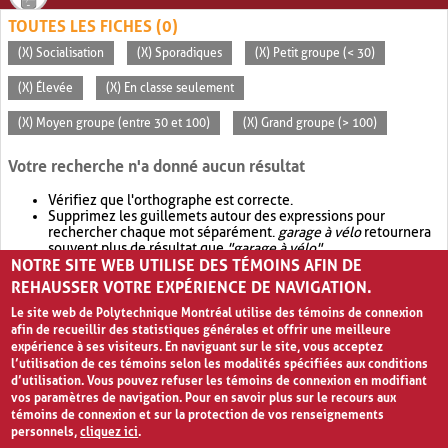
TOUTES LES FICHES (0)
(X) Socialisation
(X) Sporadiques
(X) Petit groupe (< 30)
(X) Élevée
(X) En classe seulement
(X) Moyen groupe (entre 30 et 100)
(X) Grand groupe (> 100)
Votre recherche n'a donné aucun résultat
Vérifiez que l'orthographe est correcte.
Supprimez les guillemets autour des expressions pour
rechercher chaque mot séparément.
garage à vélo
retournera
souvent plus de résultat que
"garage à vélo"
.
NOTRE SITE WEB UTILISE DES TÉMOINS AFIN DE
Envisagez d'élargir votre recherche avec
OR
.
garage OR vélo
retournera souvent plus de résultat que
garage à vélo
.
REHAUSSER VOTRE EXPÉRIENCE DE NAVIGATION.
Le site web de Polytechnique Montréal utilise des témoins de connexion
afin de recueillir des statistiques générales et offrir une meilleure
expérience à ses visiteurs. En naviguant sur le site, vous acceptez
l’utilisation de ces témoins selon les modalités spécifiées aux conditions
d’utilisation. Vous pouvez refuser les témoins de connexion en modifiant
vos paramètres de navigation. Pour en savoir plus sur le recours aux
témoins de connexion et sur la protection de vos renseignements
personnels,
cliquez ici
.
Avis de confidentialité et conditions d’utilisation