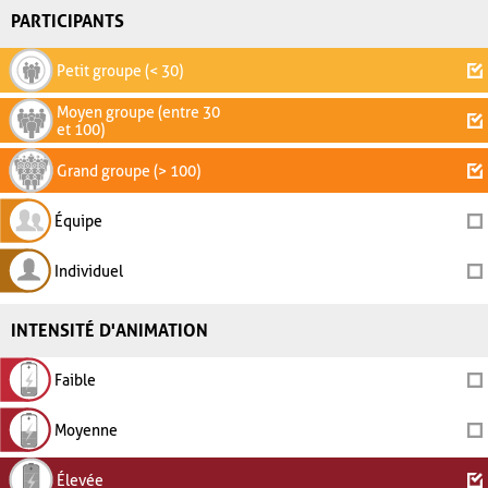
PARTICIPANTS
Petit groupe (< 30)
Moyen groupe (entre 30
et 100)
Grand groupe (> 100)
Équipe
Individuel
INTENSITÉ D'ANIMATION
Faible
Moyenne
Élevée