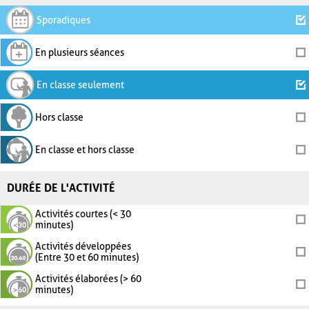
Sporadiques
En plusieurs séances
En classe seulement
Hors classe
En classe et hors classe
DURÉE DE L'ACTIVITÉ
Activités courtes (< 30
minutes)
Activités développées
(Entre 30 et 60 minutes)
Activités élaborées (> 60
minutes)