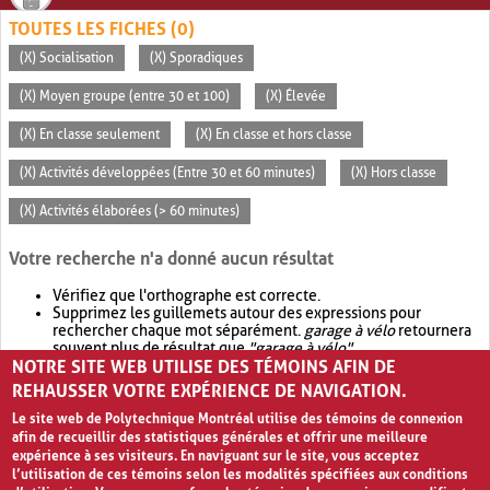
TOUTES LES FICHES (0)
(X) Socialisation
(X) Sporadiques
(X) Moyen groupe (entre 30 et 100)
(X) Élevée
(X) En classe seulement
(X) En classe et hors classe
(X) Activités développées (Entre 30 et 60 minutes)
(X) Hors classe
(X) Activités élaborées (> 60 minutes)
Votre recherche n'a donné aucun résultat
Vérifiez que l'orthographe est correcte.
Supprimez les guillemets autour des expressions pour
rechercher chaque mot séparément.
garage à vélo
retournera
souvent plus de résultat que
"garage à vélo"
.
NOTRE SITE WEB UTILISE DES TÉMOINS AFIN DE
Envisagez d'élargir votre recherche avec
OR
.
garage OR vélo
retournera souvent plus de résultat que
garage à vélo
.
REHAUSSER VOTRE EXPÉRIENCE DE NAVIGATION.
Le site web de Polytechnique Montréal utilise des témoins de connexion
afin de recueillir des statistiques générales et offrir une meilleure
expérience à ses visiteurs. En naviguant sur le site, vous acceptez
l’utilisation de ces témoins selon les modalités spécifiées aux conditions