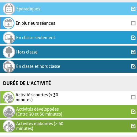
Sporadiques
En plusieurs séances
En classe seulement
Hors classe
En classe et hors classe
DURÉE DE L'ACTIVITÉ
Activités courtes (< 30
minutes)
Activités développées
(Entre 30 et 60 minutes)
Activités élaborées (> 60
minutes)