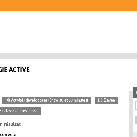
IE ACTIVE
(X) Activités développées (Entre 30 et 60 minutes)
(X) Élevée
 En classe et hors classe
n résultat
 correcte.