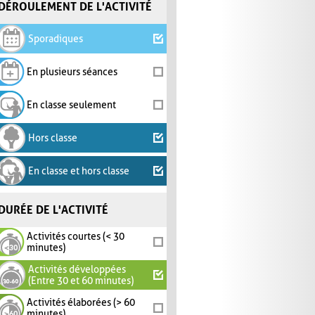
DÉROULEMENT DE L'ACTIVITÉ
Sporadiques
En plusieurs séances
En classe seulement
Hors classe
En classe et hors classe
DURÉE DE L'ACTIVITÉ
Activités courtes (< 30
minutes)
Activités développées
(Entre 30 et 60 minutes)
Activités élaborées (> 60
minutes)