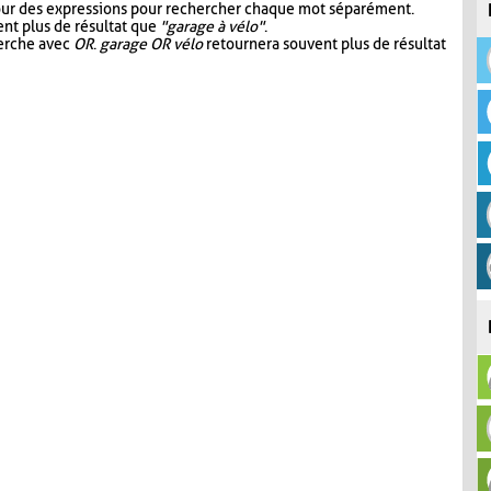
our des expressions pour rechercher chaque mot séparément.
nt plus de résultat que
"garage à vélo"
.
herche avec
OR
.
garage OR vélo
retournera souvent plus de résultat