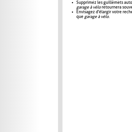
Supprimez les guillemets aut
garage à vélo
retournera souve
Envisagez d'élargir votre rec
que
garage à vélo
.