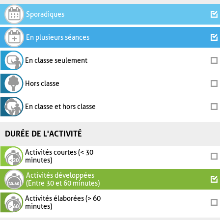
Sporadiques
En plusieurs séances
En classe seulement
Hors classe
En classe et hors classe
DURÉE DE L'ACTIVITÉ
Activités courtes (< 30
minutes)
Activités développées
(Entre 30 et 60 minutes)
Activités élaborées (> 60
minutes)