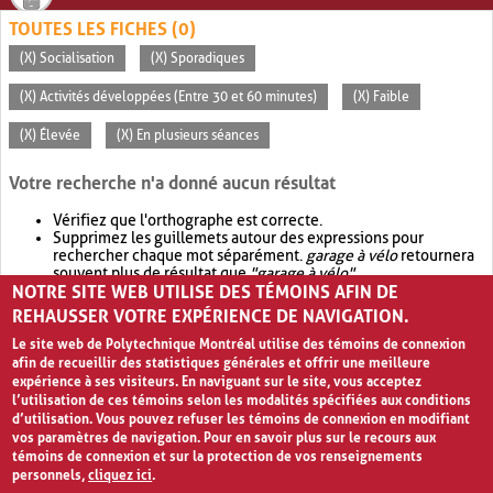
TOUTES LES FICHES (0)
(X) Socialisation
(X) Sporadiques
(X) Activités développées (Entre 30 et 60 minutes)
(X) Faible
(X) Élevée
(X) En plusieurs séances
Votre recherche n'a donné aucun résultat
Vérifiez que l'orthographe est correcte.
Supprimez les guillemets autour des expressions pour
rechercher chaque mot séparément.
garage à vélo
retournera
souvent plus de résultat que
"garage à vélo"
.
NOTRE SITE WEB UTILISE DES TÉMOINS AFIN DE
Envisagez d'élargir votre recherche avec
OR
.
garage OR vélo
retournera souvent plus de résultat que
garage à vélo
.
REHAUSSER VOTRE EXPÉRIENCE DE NAVIGATION.
Le site web de Polytechnique Montréal utilise des témoins de connexion
afin de recueillir des statistiques générales et offrir une meilleure
expérience à ses visiteurs. En naviguant sur le site, vous acceptez
l’utilisation de ces témoins selon les modalités spécifiées aux conditions
d’utilisation. Vous pouvez refuser les témoins de connexion en modifiant
vos paramètres de navigation. Pour en savoir plus sur le recours aux
témoins de connexion et sur la protection de vos renseignements
personnels,
cliquez ici
.
Avis de confidentialité et conditions d’utilisation