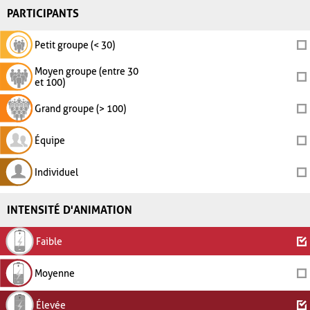
PARTICIPANTS
Petit groupe (< 30)
Moyen groupe (entre 30
et 100)
Grand groupe (> 100)
Équipe
Individuel
INTENSITÉ D'ANIMATION
Faible
Moyenne
Élevée