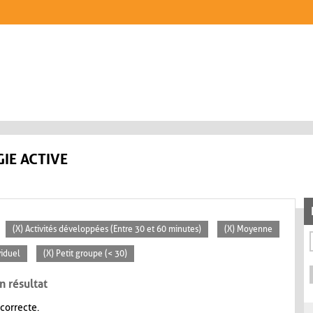
IE ACTIVE
(X) Activités développées (Entre 30 et 60 minutes)
(X) Moyenne
viduel
(X) Petit groupe (< 30)
n résultat
 correcte.