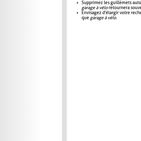
Supprimez les guillemets aut
garage à vélo
retournera souve
Envisagez d'élargir votre rec
que
garage à vélo
.