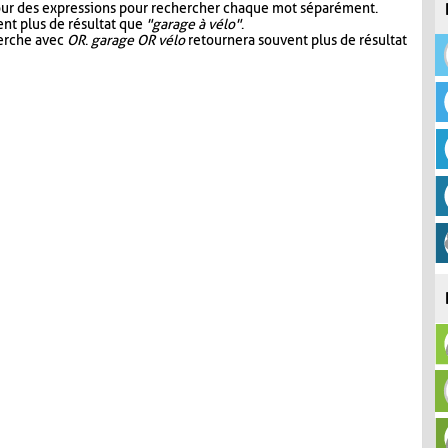
our des expressions pour rechercher chaque mot séparément.
nt plus de résultat que
"garage à vélo"
.
herche avec
OR
.
garage OR vélo
retournera souvent plus de résultat