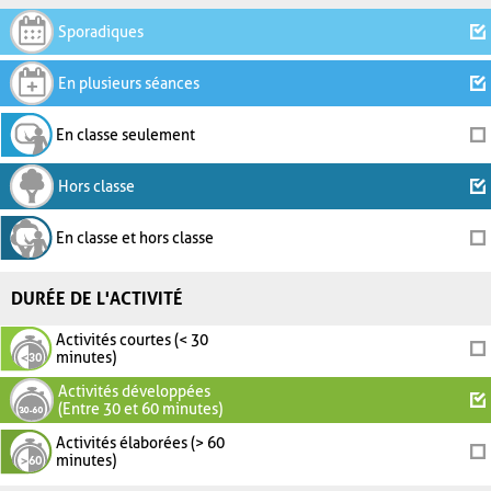
Sporadiques
En plusieurs séances
En classe seulement
Hors classe
En classe et hors classe
DURÉE DE L'ACTIVITÉ
Activités courtes (< 30
minutes)
Activités développées
(Entre 30 et 60 minutes)
Activités élaborées (> 60
minutes)