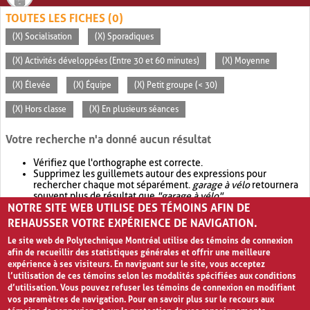
TOUTES LES FICHES (0)
(X) Socialisation
(X) Sporadiques
(X) Activités développées (Entre 30 et 60 minutes)
(X) Moyenne
(X) Élevée
(X) Équipe
(X) Petit groupe (< 30)
(X) Hors classe
(X) En plusieurs séances
Votre recherche n'a donné aucun résultat
Vérifiez que l'orthographe est correcte.
Supprimez les guillemets autour des expressions pour
rechercher chaque mot séparément.
garage à vélo
retournera
souvent plus de résultat que
"garage à vélo"
.
NOTRE SITE WEB UTILISE DES TÉMOINS AFIN DE
Envisagez d'élargir votre recherche avec
OR
.
garage OR vélo
retournera souvent plus de résultat que
garage à vélo
.
REHAUSSER VOTRE EXPÉRIENCE DE NAVIGATION.
Le site web de Polytechnique Montréal utilise des témoins de connexion
afin de recueillir des statistiques générales et offrir une meilleure
expérience à ses visiteurs. En naviguant sur le site, vous acceptez
l’utilisation de ces témoins selon les modalités spécifiées aux conditions
d’utilisation. Vous pouvez refuser les témoins de connexion en modifiant
vos paramètres de navigation. Pour en savoir plus sur le recours aux