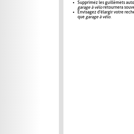
Supprimez les guillemets aut
garage à vélo
retournera souve
Envisagez d'élargir votre rec
que
garage à vélo
.