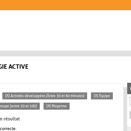
IE ACTIVE
(X) Activités développées (Entre 30 et 60 minutes)
(X) Équipe
roupe (entre 30 et 100)
(X) Moyenne
n résultat
 correcte.