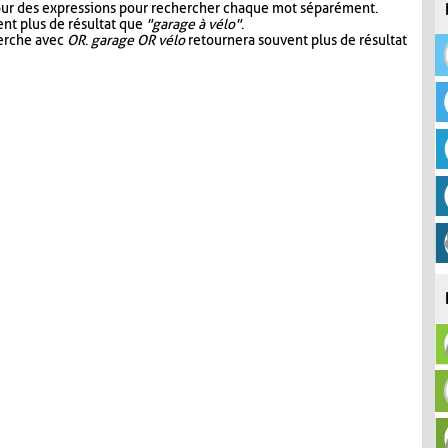
our des expressions pour rechercher chaque mot séparément.
nt plus de résultat que
"garage à vélo"
.
herche avec
OR
.
garage OR vélo
retournera souvent plus de résultat