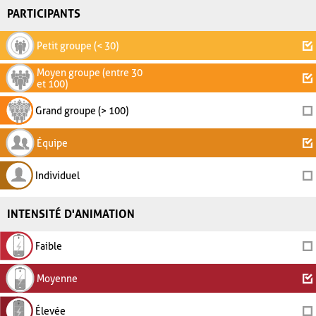
PARTICIPANTS
Petit groupe (< 30)
Moyen groupe (entre 30
et 100)
Grand groupe (> 100)
Équipe
Individuel
INTENSITÉ D'ANIMATION
Faible
Moyenne
Élevée