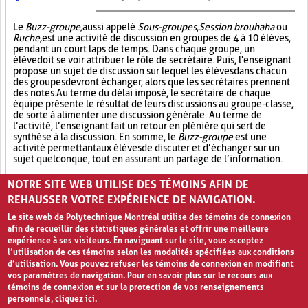
Le
Buzz-groupe,
aussi appelé
Sous-groupes
,
Session brouhaha
ou
Ruche,
est une activité de discussion en groupes de 4 à 10 élèves,
pendant un court laps de temps. Dans chaque groupe, un
élève doit se voir attribuer le rôle de secrétaire. Puis, l'enseignant
propose un sujet de discussion sur lequel les élèves dans chacun
des groupes devront échanger, alors que les secrétaires prennent
des notes. Au terme du délai imposé, le secrétaire de chaque
équipe présente le résultat de leurs discussions au groupe-classe,
de sorte à alimenter une discussion générale. Au terme de
l’activité, l’enseignant fait un retour en plénière qui sert de
synthèse à la discussion. En somme, le
Buzz-groupe
est une
activité permettant aux élèves de discuter et d’échanger sur un
sujet quelconque, tout en assurant un partage de l’information.
Groupe de discussion (5)
Socialisation (8)
Opinion (8)
NOTRE SITE WEB UTILISE DES TÉMOINS AFIN DE
REHAUSSER VOTRE EXPÉRIENCE DE NAVIGATION.
Le site web de Polytechnique Montréal utilise des témoins de connexion
afin de recueillir des statistiques générales et offrir une meilleure
expérience à ses visiteurs. En naviguant sur le site, vous acceptez
l’utilisation de ces témoins selon les modalités spécifiées aux conditions
d’utilisation. Vous pouvez refuser les témoins de connexion en modifiant
vos paramètres de navigation. Pour en savoir plus sur le recours aux
témoins de connexion et sur la protection de vos renseignements
personnels,
cliquez ici
.