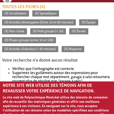
TOUTES LES FICHES (0)
(X) Socialisation
(X) Sporadiques
(X) Activités développées (Entre 30 et 60 minutes)
(X) Équipe
(X) Hors classe
(X) Petit groupe (< 30)
(X) Élevée
(X) Moyen groupe (entre 30 et 100)
(X) Activités élaborées (> 60 minutes)
(X) Moyenne
Votre recherche n'a donné aucun résultat
Vérifiez que l'orthographe est correcte.
Supprimez les guillemets autour des expressions pour
rechercher chaque mot séparément.
garage à vélo
retournera
souvent plus de résultat que
"garage à vélo"
.
NOTRE SITE WEB UTILISE DES TÉMOINS AFIN DE
Envisagez d'élargir votre recherche avec
OR
.
garage OR vélo
retournera souvent plus de résultat que
garage à vélo
.
REHAUSSER VOTRE EXPÉRIENCE DE NAVIGATION.
Le site web de Polytechnique Montréal utilise des témoins de connexion
afin de recueillir des statistiques générales et offrir une meilleure
expérience à ses visiteurs. En naviguant sur le site, vous acceptez
l’utilisation de ces témoins selon les modalités spécifiées aux conditions