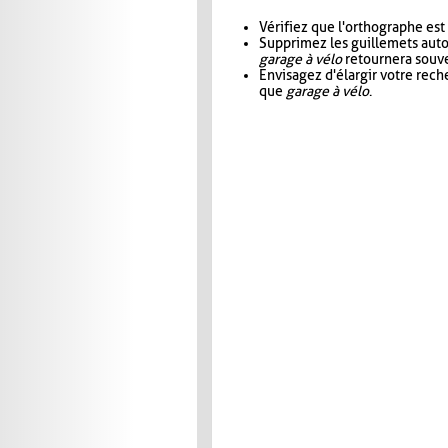
Vérifiez que l'orthographe est
Supprimez les guillemets aut
garage à vélo
retournera souve
Envisagez d'élargir votre rec
que
garage à vélo
.