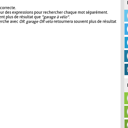
 correcte.
our des expressions pour rechercher chaque mot séparément.
nt plus de résultat que
"garage à vélo"
.
herche avec
OR
.
garage OR vélo
retournera souvent plus de résultat