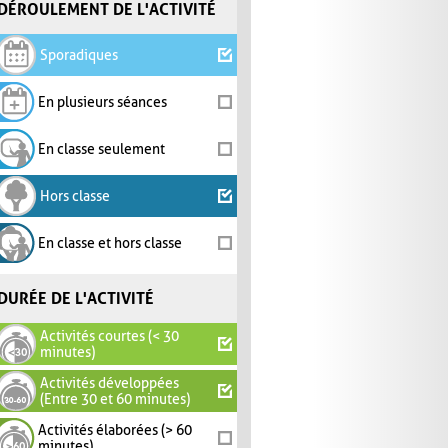
DÉROULEMENT DE L'ACTIVITÉ
Sporadiques
En plusieurs séances
En classe seulement
Hors classe
En classe et hors classe
DURÉE DE L'ACTIVITÉ
Activités courtes (< 30
minutes)
Activités développées
(Entre 30 et 60 minutes)
Activités élaborées (> 60
minutes)