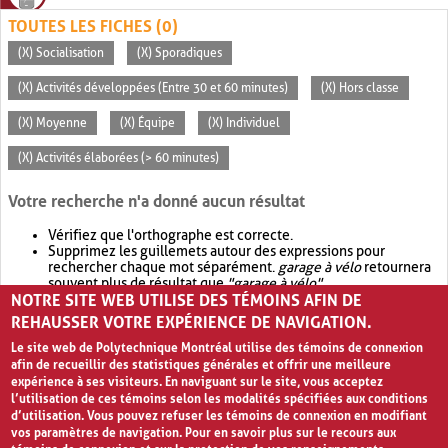
TOUTES LES FICHES (0)
(X) Socialisation
(X) Sporadiques
(X) Activités développées (Entre 30 et 60 minutes)
(X) Hors classe
(X) Moyenne
(X) Équipe
(X) Individuel
(X) Activités élaborées (> 60 minutes)
Votre recherche n'a donné aucun résultat
Vérifiez que l'orthographe est correcte.
Supprimez les guillemets autour des expressions pour
rechercher chaque mot séparément.
garage à vélo
retournera
souvent plus de résultat que
"garage à vélo"
.
NOTRE SITE WEB UTILISE DES TÉMOINS AFIN DE
Envisagez d'élargir votre recherche avec
OR
.
garage OR vélo
retournera souvent plus de résultat que
garage à vélo
.
REHAUSSER VOTRE EXPÉRIENCE DE NAVIGATION.
Le site web de Polytechnique Montréal utilise des témoins de connexion
afin de recueillir des statistiques générales et offrir une meilleure
expérience à ses visiteurs. En naviguant sur le site, vous acceptez
l’utilisation de ces témoins selon les modalités spécifiées aux conditions
d’utilisation. Vous pouvez refuser les témoins de connexion en modifiant
vos paramètres de navigation. Pour en savoir plus sur le recours aux