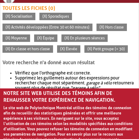
TOUTES LES FICHES (0)
(X) Socialisation
(X) Sporadiques
(X) Activités développées (Entre 30 et 60 minutes)
(X) Hors classe
(X) Moyenne
(X) Équipe
(X) En plusieurs séances
(X) En classe et hors classe
(X) Élevée
(X) Petit groupe (< 30)
Votre recherche n'a donné aucun résultat
Vérifiez que l'orthographe est correcte.
Supprimez les guillemets autour des expressions pour
rechercher chaque mot séparément.
garage à vélo
retournera
souvent plus de résultat que
"garage à vélo"
.
NOTRE SITE WEB UTILISE DES TÉMOINS AFIN DE
Envisagez d'élargir votre recherche avec
OR
.
garage OR vélo
retournera souvent plus de résultat que
garage à vélo
.
REHAUSSER VOTRE EXPÉRIENCE DE NAVIGATION.
Le site web de Polytechnique Montréal utilise des témoins de connexion
afin de recueillir des statistiques générales et offrir une meilleure
expérience à ses visiteurs. En naviguant sur le site, vous acceptez
l’utilisation de ces témoins selon les modalités spécifiées aux conditions
d’utilisation. Vous pouvez refuser les témoins de connexion en modifiant
vos paramètres de navigation. Pour en savoir plus sur le recours aux