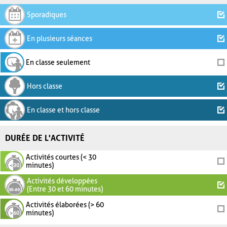
Sporadiques
En plusieurs séances
En classe seulement
Hors classe
En classe et hors classe
DURÉE DE L'ACTIVITÉ
Activités courtes (< 30
minutes)
Activités développées
(Entre 30 et 60 minutes)
Activités élaborées (> 60
minutes)