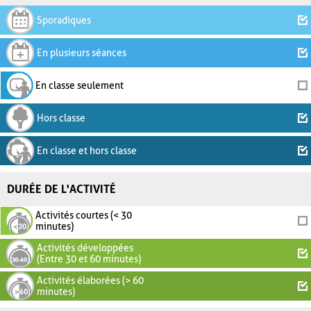
Sporadiques
En plusieurs séances
En classe seulement
Hors classe
En classe et hors classe
DURÉE DE L'ACTIVITÉ
Activités courtes (< 30
minutes)
Activités développées
(Entre 30 et 60 minutes)
Activités élaborées (> 60
minutes)