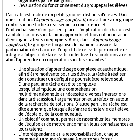
organisées par l'enseignant
l'évaluation du fonctionnement du groupe par les élèves.
L'activité est réalisée en petits groupes distincts d'élèves. Dans
une situation d'
Apprentissage coopératif
, on a affaire à un groupe
centré sur une tâche à réaliser où la concurrence et
l'individualisme n'ont pas leur place. L'implication de chacun est
capitale, car tous sont là pour apprendre et tous ont pour tâche
d'enseigner à leurs coéquipiers. Ainsi, dans l'
Apprentissage
coopératif
, le groupe est organisé de manière à assurer la
participation de chacun et l'objectif de réussite personnelle est
intégré à l'objectif de la réussite collective. Les conditions à réunir
afin d'apprendre en coopération sont les suivantes :
Une situation d'apprentissage complexe et authentique :
afin d'être motivante pour les élèves, la tâche à réaliser
doit constituer un défi qui ne pourrait être relevé seul.
D'une part, une tâche est dite complexe
lorsqu'elle implique une compréhension
multidimensionnelle et nécessite diverses interactions
dans la discussion, l’argumentation et la réflexion autour
de la recherche de solutions. D'autre part, une tâche est
dite authentique lorsqu'elle s’ancre dans la vie de l’élève,
de l’école ou de la communauté.
Un objectif commun : permet de rassembler les membres
de l'équipe et de mettre en commun leurs connaissances et
leurs talents.
L'interdépendance et la responsabilisation : chaque
membre du groupe s’engage à mettre ses forces