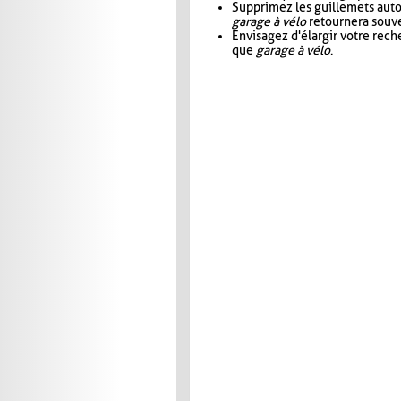
Supprimez les guillemets aut
garage à vélo
retournera souve
Envisagez d'élargir votre rec
que
garage à vélo
.