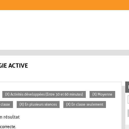
IE ACTIVE
(X) Activités développées (Entre 30 et 60 minutes)
(X) Moyenne
 classe
(X) En plusieurs séances
(X) En classe seulement
n résultat
 correcte.