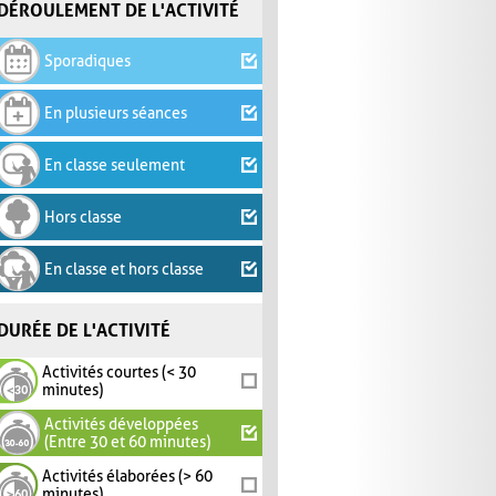
DÉROULEMENT DE L'ACTIVITÉ
Sporadiques
En plusieurs séances
En classe seulement
Hors classe
En classe et hors classe
DURÉE DE L'ACTIVITÉ
Activités courtes (< 30
minutes)
Activités développées
(Entre 30 et 60 minutes)
Activités élaborées (> 60
minutes)