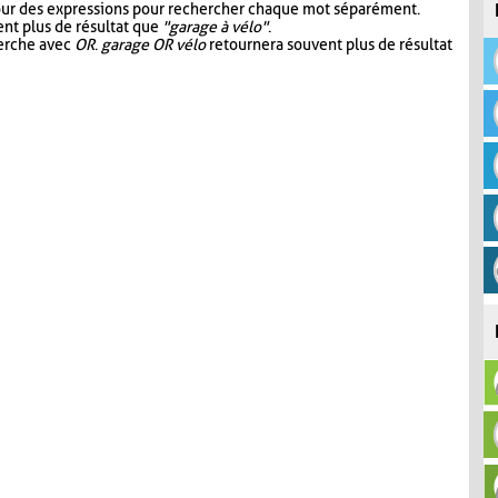
our des expressions pour rechercher chaque mot séparément.
nt plus de résultat que
"garage à vélo"
.
herche avec
OR
.
garage OR vélo
retournera souvent plus de résultat