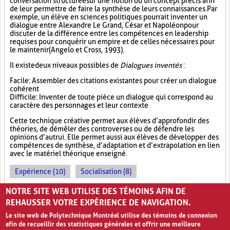
conversation structurée sur une notion ou un concept précis afin
de leur permettre de faire la synthèse de leurs connaissances. Par
exemple, un élève en sciences politiques pourrait inventer un
dialogue entre Alexandre Le Grand, César et Napoléon pour
discuter de la différence entre les compétences en leadership
requises pour conquérir un empire et de celles nécessaires pour
le maintenir (Angelo et Cross, 1993).
Il existe deux niveaux possibles de
Dialogues inventés
:
Facile : Assembler des citations existantes pour créer un dialogue
cohérent
Difficile : Inventer de toute pièce un dialogue qui correspond au
caractère des personnages et leur contexte
Cette technique créative permet aux élèves d’approfondir des
théories, de démêler des controverses ou de défendre les
opinions d’autrui. Elle permet aussi aux élèves de développer des
compétences de synthèse, d’adaptation et d’extrapolation en lien
avec le matériel théorique enseigné.
Expérience (10)
Socialisation (8)
Approfondissement des connaissances (17)
NOTRE SITE WEB UTILISE DES TÉMOINS AFIN DE
REHAUSSER VOTRE EXPÉRIENCE DE NAVIGATION.
Le site web de Polytechnique Montréal utilise des témoins de connexion
afin de recueillir des statistiques générales et offrir une meilleure