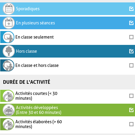
Sporadiques
En plusieurs séances
En classe seulement
Hors classe
En classe et hors classe
DURÉE DE L'ACTIVITÉ
Activités courtes (< 30
minutes)
Activités développées
(Entre 30 et 60 minutes)
Activités élaborées (> 60
minutes)