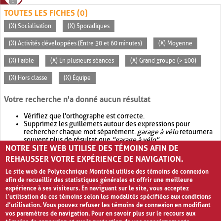
TOUTES LES FICHES (0)
(X) Socialisation
(X) Sporadiques
(X) Activités développées (Entre 30 et 60 minutes)
(X) Moyenne
(X) Faible
(X) En plusieurs séances
(X) Grand groupe (> 100)
(X) Hors classe
(X) Équipe
Votre recherche n'a donné aucun résultat
Vérifiez que l'orthographe est correcte.
Supprimez les guillemets autour des expressions pour
rechercher chaque mot séparément.
garage à vélo
retournera
souvent plus de résultat que
"garage à vélo"
.
NOTRE SITE WEB UTILISE DES TÉMOINS AFIN DE
Envisagez d'élargir votre recherche avec
OR
.
garage OR vélo
retournera souvent plus de résultat que
garage à vélo
.
REHAUSSER VOTRE EXPÉRIENCE DE NAVIGATION.
Le site web de Polytechnique Montréal utilise des témoins de connexion
afin de recueillir des statistiques générales et offrir une meilleure
expérience à ses visiteurs. En naviguant sur le site, vous acceptez
l’utilisation de ces témoins selon les modalités spécifiées aux conditions
d’utilisation. Vous pouvez refuser les témoins de connexion en modifiant
vos paramètres de navigation. Pour en savoir plus sur le recours aux