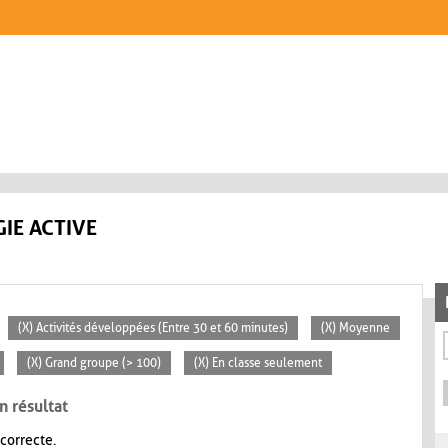
IE ACTIVE
(X) Activités développées (Entre 30 et 60 minutes)
(X) Moyenne
(X) Grand groupe (> 100)
(X) En classe seulement
n résultat
 correcte.