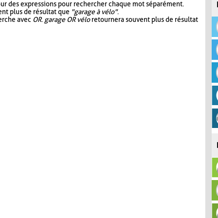
our des expressions pour rechercher chaque mot séparément.
nt plus de résultat que
"garage à vélo"
.
herche avec
OR
.
garage OR vélo
retournera souvent plus de résultat