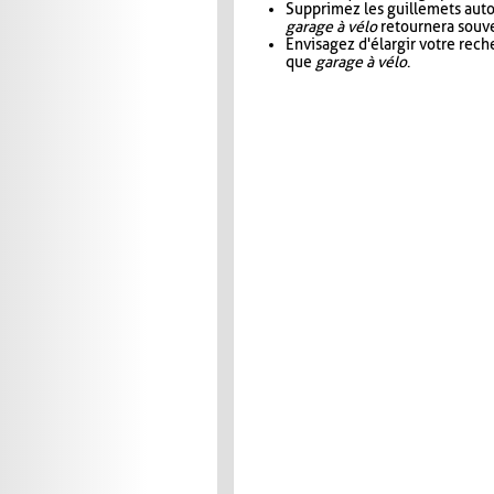
Supprimez les guillemets aut
garage à vélo
retournera souve
Envisagez d'élargir votre rec
que
garage à vélo
.