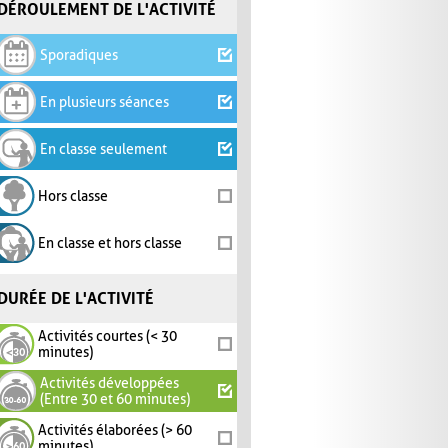
DÉROULEMENT DE L'ACTIVITÉ
Sporadiques
En plusieurs séances
En classe seulement
Hors classe
En classe et hors classe
DURÉE DE L'ACTIVITÉ
Activités courtes (< 30
minutes)
Activités développées
(Entre 30 et 60 minutes)
Activités élaborées (> 60
minutes)