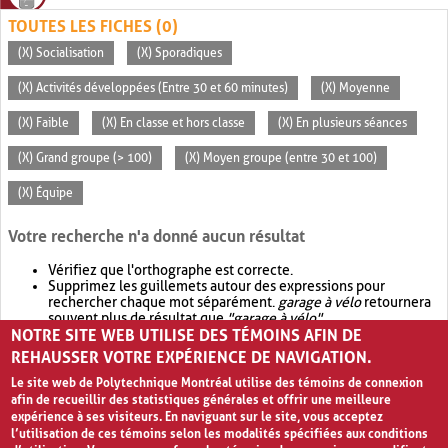
TOUTES LES FICHES (0)
(X) Socialisation
(X) Sporadiques
(X) Activités développées (Entre 30 et 60 minutes)
(X) Moyenne
(X) Faible
(X) En classe et hors classe
(X) En plusieurs séances
(X) Grand groupe (> 100)
(X) Moyen groupe (entre 30 et 100)
(X) Équipe
Votre recherche n'a donné aucun résultat
Vérifiez que l'orthographe est correcte.
Supprimez les guillemets autour des expressions pour
rechercher chaque mot séparément.
garage à vélo
retournera
souvent plus de résultat que
"garage à vélo"
.
NOTRE SITE WEB UTILISE DES TÉMOINS AFIN DE
Envisagez d'élargir votre recherche avec
OR
.
garage OR vélo
retournera souvent plus de résultat que
garage à vélo
.
REHAUSSER VOTRE EXPÉRIENCE DE NAVIGATION.
Le site web de Polytechnique Montréal utilise des témoins de connexion
afin de recueillir des statistiques générales et offrir une meilleure
expérience à ses visiteurs. En naviguant sur le site, vous acceptez
l’utilisation de ces témoins selon les modalités spécifiées aux conditions