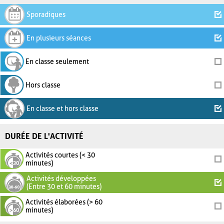
Sporadiques
En plusieurs séances
En classe seulement
Hors classe
En classe et hors classe
DURÉE DE L'ACTIVITÉ
Activités courtes (< 30
minutes)
Activités développées
(Entre 30 et 60 minutes)
Activités élaborées (> 60
minutes)