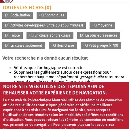
TOUTES LES FICHES (0)
(X) Socialisation
(X) Sporadiques
(X) Activités développées (Entre 30 et 60 minutes)
(X) Moyenne
(X) Faible
(X) En classe et hors classe
(X) En plusieurs séances
(X) En classe seulement
(X) Hors classe
(X) Petit groupe (< 30)
Votre recherche n'a donné aucun résultat
Vérifiez que l'orthographe est correcte.
Supprimez les guillemets autour des expressions pour
rechercher chaque mot séparément.
garage à vélo
retournera
souvent plus de résultat que
"garage à vélo"
.
NOTRE SITE WEB UTILISE DES TÉMOINS AFIN DE
Envisagez d'élargir votre recherche avec
OR
.
garage OR vélo
retournera souvent plus de résultat que
garage à vélo
.
REHAUSSER VOTRE EXPÉRIENCE DE NAVIGATION.
Le site web de Polytechnique Montréal utilise des témoins de connexion
afin de recueillir des statistiques générales et offrir une meilleure
expérience à ses visiteurs. En naviguant sur le site, vous acceptez
l’utilisation de ces témoins selon les modalités spécifiées aux conditions
d’utilisation. Vous pouvez refuser les témoins de connexion en modifiant
vos paramètres de navigation. Pour en savoir plus sur le recours aux