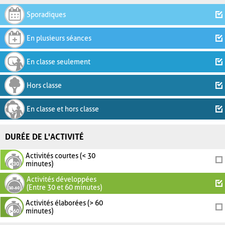
Sporadiques
En plusieurs séances
En classe seulement
Hors classe
En classe et hors classe
DURÉE DE L'ACTIVITÉ
Activités courtes (< 30
minutes)
Activités développées
(Entre 30 et 60 minutes)
Activités élaborées (> 60
minutes)