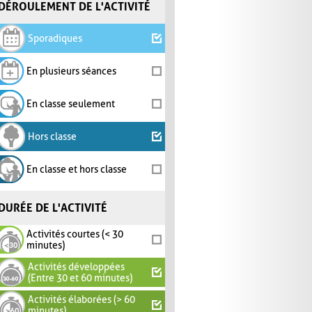
DÉROULEMENT DE L'ACTIVITÉ
Sporadiques
En plusieurs séances
En classe seulement
Hors classe
En classe et hors classe
DURÉE DE L'ACTIVITÉ
Activités courtes (< 30
minutes)
Activités développées
(Entre 30 et 60 minutes)
Activités élaborées (> 60
minutes)