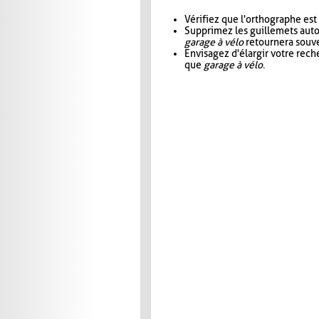
Vérifiez que l'orthographe est
Supprimez les guillemets aut
garage à vélo
retournera souve
Envisagez d'élargir votre rec
que
garage à vélo
.