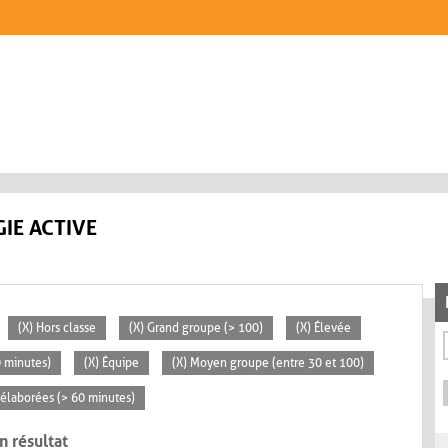
IE ACTIVE
(X) Hors classe
(X) Grand groupe (> 100)
(X) Élevée
0 minutes)
(X) Équipe
(X) Moyen groupe (entre 30 et 100)
s élaborées (> 60 minutes)
n résultat