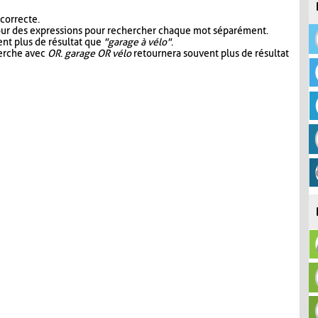
 correcte.
our des expressions pour rechercher chaque mot séparément.
nt plus de résultat que
"garage à vélo"
.
herche avec
OR
.
garage OR vélo
retournera souvent plus de résultat