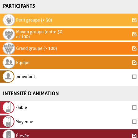
PARTICIPANTS
Petit groupe (< 30)
Moyen groupe (entre 30
et 100)
Grand groupe (> 100)
Équipe
Individuel
INTENSITÉ D'ANIMATION
Faible
Moyenne
Élevée