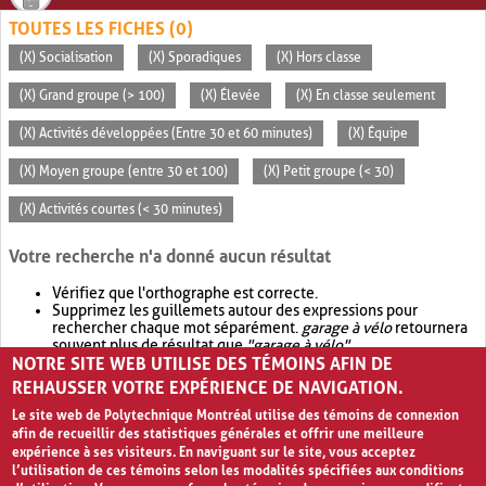
TOUTES LES FICHES (0)
(X) Socialisation
(X) Sporadiques
(X) Hors classe
(X) Grand groupe (> 100)
(X) Élevée
(X) En classe seulement
(X) Activités développées (Entre 30 et 60 minutes)
(X) Équipe
(X) Moyen groupe (entre 30 et 100)
(X) Petit groupe (< 30)
(X) Activités courtes (< 30 minutes)
Votre recherche n'a donné aucun résultat
Vérifiez que l'orthographe est correcte.
Supprimez les guillemets autour des expressions pour
rechercher chaque mot séparément.
garage à vélo
retournera
souvent plus de résultat que
"garage à vélo"
.
NOTRE SITE WEB UTILISE DES TÉMOINS AFIN DE
Envisagez d'élargir votre recherche avec
OR
.
garage OR vélo
retournera souvent plus de résultat que
garage à vélo
.
REHAUSSER VOTRE EXPÉRIENCE DE NAVIGATION.
Le site web de Polytechnique Montréal utilise des témoins de connexion
afin de recueillir des statistiques générales et offrir une meilleure
expérience à ses visiteurs. En naviguant sur le site, vous acceptez
l’utilisation de ces témoins selon les modalités spécifiées aux conditions