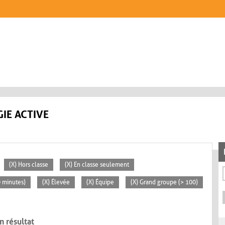
IE ACTIVE
(X) Hors classe
(X) En classe seulement
0 minutes)
(X) Élevée
(X) Équipe
(X) Grand groupe (> 100)
n résultat