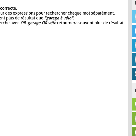
 correcte.
our des expressions pour rechercher chaque mot séparément.
nt plus de résultat que
"garage à vélo"
.
herche avec
OR
.
garage OR vélo
retournera souvent plus de résultat