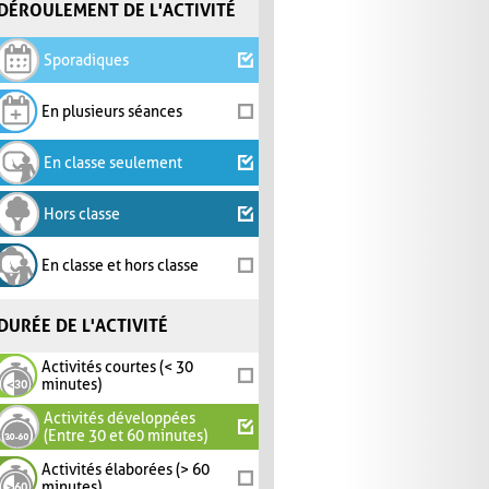
DÉROULEMENT DE L'ACTIVITÉ
Sporadiques
En plusieurs séances
En classe seulement
Hors classe
En classe et hors classe
DURÉE DE L'ACTIVITÉ
Activités courtes (< 30
minutes)
Activités développées
(Entre 30 et 60 minutes)
Activités élaborées (> 60
minutes)