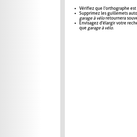
Vérifiez que l'orthographe est
Supprimez les guillemets aut
garage à vélo
retournera souve
Envisagez d'élargir votre rec
que
garage à vélo
.