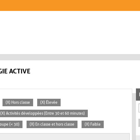
IE ACTIVE
(X) Hors classe
(X) Élevée
(X) Activités développées (Entre 30 et 60 minutes)
roupe (< 30)
(X) En classe et hors classe
(X) Faible