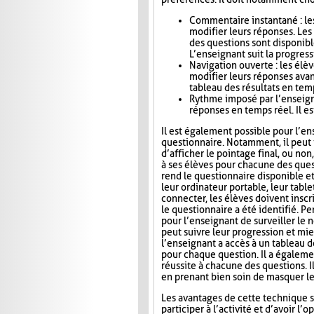
Commentaire instantané : le
modifier leurs réponses. Le
des questions sont disponibl
L’enseignant suit la progress
Navigation ouverte : les élè
modifier leurs réponses avan
tableau des résultats en tem
Rythme imposé par l’enseigna
réponses en temps réel. Il es
Il est également possible pour l’en
questionnaire. Notamment, il peut i
d’afficher le pointage final, ou no
à ses élèves pour chacune des ques
rend le questionnaire disponible e
leur ordinateur portable, leur tab
connecter, les élèves doivent inscri
le questionnaire a été identifié. Pe
pour l’enseignant de surveiller le n
peut suivre leur progression et mie
l’enseignant a accès à un tableau 
pour chaque question. Il a égaleme
réussite à chacune des questions. I
en prenant bien soin de masquer le
Les avantages de cette technique s
participer à l’activité et d’avoir 