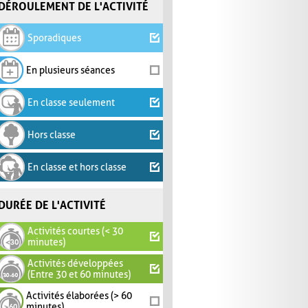
DÉROULEMENT DE L'ACTIVITÉ
Sporadiques
En plusieurs séances
En classe seulement
Hors classe
En classe et hors classe
DURÉE DE L'ACTIVITÉ
Activités courtes (< 30
minutes)
Activités développées
(Entre 30 et 60 minutes)
Activités élaborées (> 60
minutes)