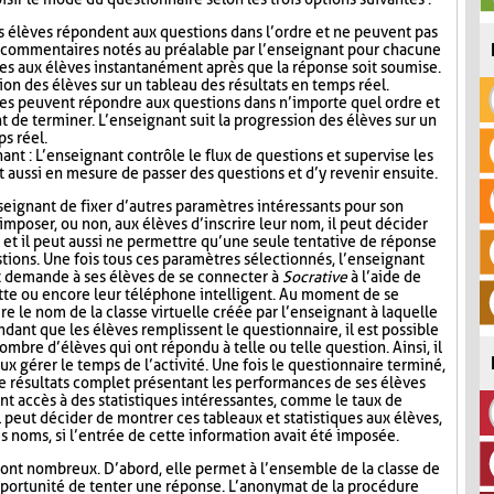
s élèves répondent aux questions dans l’ordre et ne peuvent pas
s commentaires notés au préalable par l’enseignant pour chacune
es aux élèves instantanément après que la réponse soit soumise.
ion des élèves sur un tableau des résultats en temps réel.
ves peuvent répondre aux questions dans n’importe quel ordre et
t de terminer. L’enseignant suit la progression des élèves sur un
ps réel.
nt : L’enseignant contrôle le flux de questions et supervise les
t aussi en mesure de passer des questions et d’y revenir ensuite.
seignant de fixer d’autres paramètres intéressants pour son
mposer, ou non, aux élèves d’inscrire leur nom, il peut décider
n, et il peut aussi ne permettre qu’une seule tentative de réponse
tions. Une fois tous ces paramètres sélectionnés, l’enseignant
t demande à ses élèves de se connecter à
Socrative
à l’aide de
lette ou encore leur téléphone intelligent. Au moment de se
re le nom de la classe virtuelle créée par l’enseignant à laquelle
ndant que les élèves remplissent le questionnaire, il est possible
ombre d’élèves qui ont répondu à telle ou telle question. Ainsi, il
ux gérer le temps de l’activité. Une fois le questionnaire terminé,
de résultats complet présentant les performances de ses élèves
nt accès à des statistiques intéressantes, comme le taux de
l peut décider de montrer ces tableaux et statistiques aux élèves,
s noms, si l’entrée de cette information avait été imposée.
ont nombreux. D’abord, elle permet à l’ensemble de la classe de
l’opportunité de tenter une réponse. L’anonymat de la procédure