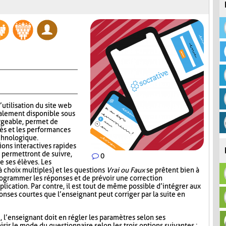
’utilisation du site web
alement disponible sous
rgeable, permet de
ès et les performances
echnologique.
ions interactives rapides
 permettront de suivre,
0
e ses élèves. Les
 choix multiples) et les questions
Vrai ou Faux
se prêtent bien à
 programmer les réponses et de prévoir une correction
lication. Par contre, il est tout de même possible d’intégrer aux
nses courtes que l’enseignant peut corriger par la suite en
i, l’enseignant doit en régler les paramètres selon ses
sir le mode du questionnaire selon les trois options suivantes :