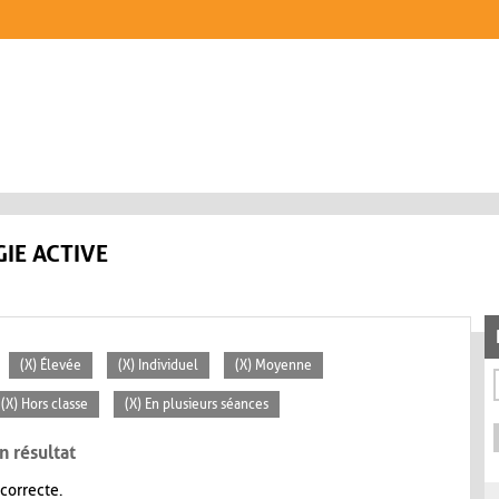
IE ACTIVE
(X) Élevée
(X) Individuel
(X) Moyenne
(X) Hors classe
(X) En plusieurs séances
n résultat
 correcte.