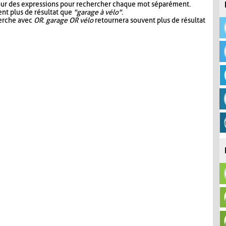
our des expressions pour rechercher chaque mot séparément.
nt plus de résultat que
"garage à vélo"
.
herche avec
OR
.
garage OR vélo
retournera souvent plus de résultat