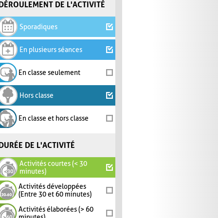
DÉROULEMENT DE L'ACTIVITÉ
Sporadiques
En plusieurs séances
En classe seulement
Hors classe
En classe et hors classe
DURÉE DE L'ACTIVITÉ
Activités courtes (< 30
minutes)
Activités développées
(Entre 30 et 60 minutes)
Activités élaborées (> 60
minutes)