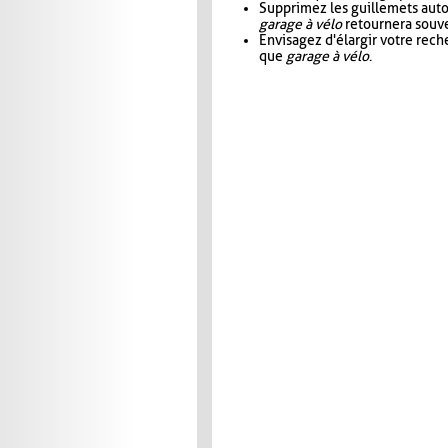
Supprimez les guillemets aut
garage à vélo
retournera souve
Envisagez d'élargir votre rec
que
garage à vélo
.