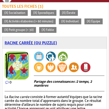
TOUTES LES FICHES (3)
(X) Socialisation
(X) Sporadiques
(X) Élevée
(X) Activités élaborées (> 60 minutes)
(X) Individuel
(X) Équipe
(X) Petit groupe (< 30)
(X) Faible
RACINE CARRÉE (OU PUZZLE)
Partage des connaissances : 2 temps, 2
0
manières
La
Racine carrée
consiste à former autant d’équipes que la racine
carrée du nombre total d’apprenants dans le groupe. Ce résultat
détermine d'ailleurs le nombre de sujets requis pour cette
activité. Chaque apprenant se voit attribuer une lettre