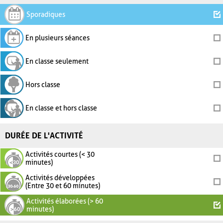
Sporadiques
En plusieurs séances
En classe seulement
Hors classe
En classe et hors classe
DURÉE DE L'ACTIVITÉ
Activités courtes (< 30
minutes)
Activités développées
(Entre 30 et 60 minutes)
Activités élaborées (> 60
minutes)