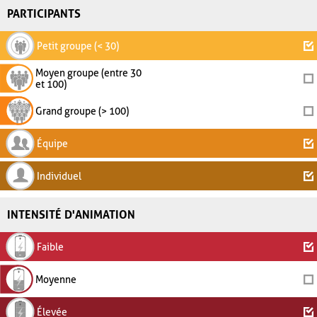
PARTICIPANTS
Petit groupe (< 30)
Moyen groupe (entre 30
et 100)
Grand groupe (> 100)
Équipe
Individuel
INTENSITÉ D'ANIMATION
Faible
Moyenne
Élevée