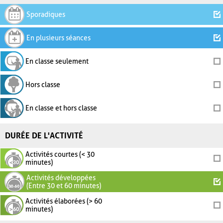
Sporadiques
En plusieurs séances
En classe seulement
Hors classe
En classe et hors classe
DURÉE DE L'ACTIVITÉ
Activités courtes (< 30
minutes)
Activités développées
(Entre 30 et 60 minutes)
Activités élaborées (> 60
minutes)