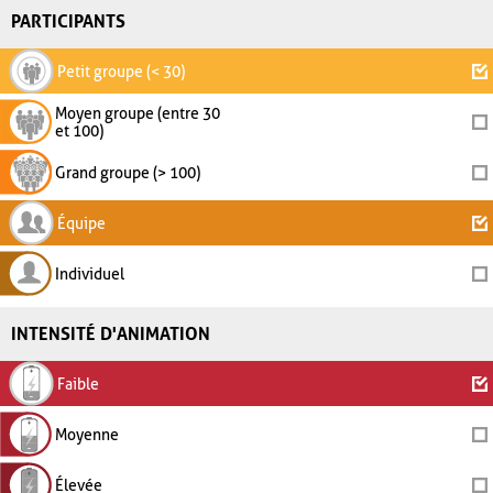
PARTICIPANTS
Petit groupe (< 30)
Moyen groupe (entre 30
et 100)
Grand groupe (> 100)
Équipe
Individuel
INTENSITÉ D'ANIMATION
Faible
Moyenne
Élevée