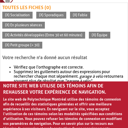
TOUTES LES FICHES (0)
(X) Socialisation
(X) Sporadiques
(X) Faible
(X) En plusieurs séances
(X) Activités développées (Entre 30 et 60 minutes)
(X) Équipe
(X) Petit groupe (< 30)
Votre recherche n'a donné aucun résultat
Vérifiez que l'orthographe est correcte.
Supprimez les guillemets autour des expressions pour
rechercher chaque mot séparément.
garage à vélo
retournera
souvent plus de résultat que
"garage à vélo"
.
NOTRE SITE WEB UTILISE DES TÉMOINS AFIN DE
Envisagez d'élargir votre recherche avec
OR
.
garage OR vélo
retournera souvent plus de résultat que
garage à vélo
.
REHAUSSER VOTRE EXPÉRIENCE DE NAVIGATION.
Le site web de Polytechnique Montréal utilise des témoins de connexion
afin de recueillir des statistiques générales et offrir une meilleure
expérience à ses visiteurs. En naviguant sur le site, vous acceptez
l’utilisation de ces témoins selon les modalités spécifiées aux conditions
d’utilisation. Vous pouvez refuser les témoins de connexion en modifiant
vos paramètres de navigation. Pour en savoir plus sur le recours aux