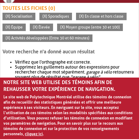
TOUTES LES FICHES (0)
(X) Socialisation
(X) Sporadiques
(X) En classe et hors classe
(X) Équipe
(X) Élevée
(X) Moyen groupe (entre 30 et 100)
(X) Activités développées (Entre 30 et 60 minutes)
Votre recherche n'a donné aucun résultat
Vérifiez que l'orthographe est correcte.
Supprimez les guillemets autour des expressions pour
rechercher chaque mot séparément.
garage à vélo
retournera
souvent plus de résultat que
"garage à vélo"
.
NOTRE SITE WEB UTILISE DES TÉMOINS AFIN DE
Envisagez d'élargir votre recherche avec
OR
.
garage OR vélo
retournera souvent plus de résultat que
garage à vélo
.
REHAUSSER VOTRE EXPÉRIENCE DE NAVIGATION.
Le site web de Polytechnique Montréal utilise des témoins de connexion
afin de recueillir des statistiques générales et offrir une meilleure
expérience à ses visiteurs. En naviguant sur le site, vous acceptez
l’utilisation de ces témoins selon les modalités spécifiées aux conditions
d’utilisation. Vous pouvez refuser les témoins de connexion en modifiant
vos paramètres de navigation. Pour en savoir plus sur le recours aux
témoins de connexion et sur la protection de vos renseignements
personnels,
cliquez ici
.
Avis de confidentialité et conditions d’utilisation