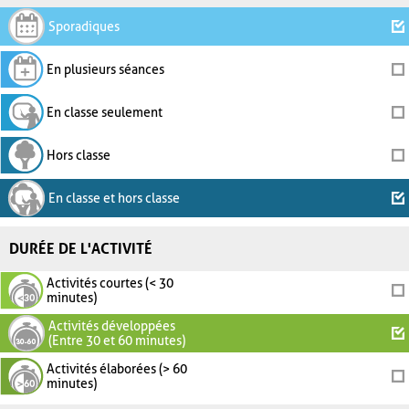
Sporadiques
En plusieurs séances
En classe seulement
Hors classe
En classe et hors classe
DURÉE DE L'ACTIVITÉ
Activités courtes (< 30
minutes)
Activités développées
(Entre 30 et 60 minutes)
Activités élaborées (> 60
minutes)