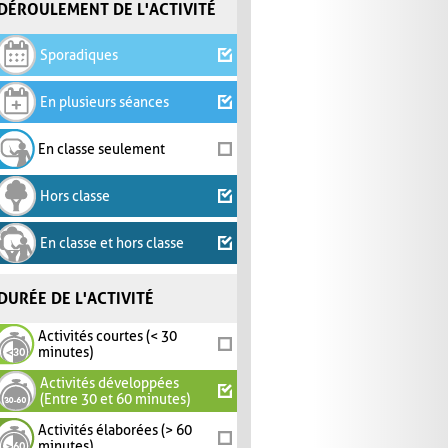
DÉROULEMENT DE L'ACTIVITÉ
Sporadiques
En plusieurs séances
En classe seulement
Hors classe
En classe et hors classe
DURÉE DE L'ACTIVITÉ
Activités courtes (< 30
minutes)
Activités développées
(Entre 30 et 60 minutes)
Activités élaborées (> 60
minutes)