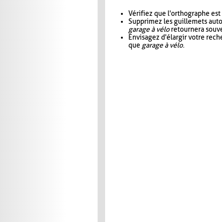
Vérifiez que l'orthographe est
Supprimez les guillemets aut
garage à vélo
retournera souve
Envisagez d'élargir votre rec
que
garage à vélo
.