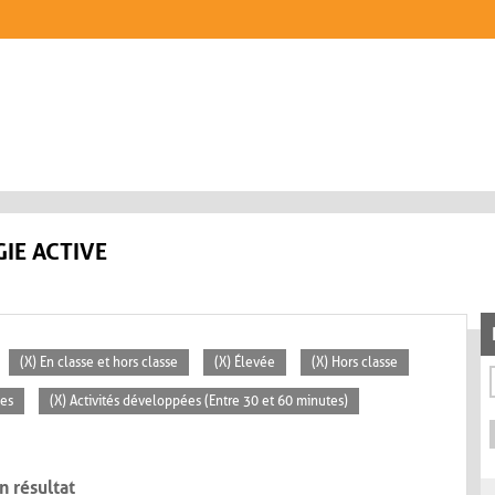
IE ACTIVE
(X) En classe et hors classe
(X) Élevée
(X) Hors classe
ces
(X) Activités développées (Entre 30 et 60 minutes)
n résultat