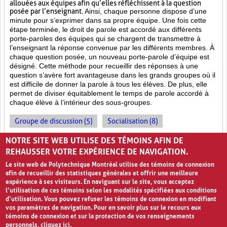
allouées aux équipes afin qu’elles réfléchissent à la question
posée par l’enseignant.
Ainsi, chaque personne dispose d’une
minute pour s’exprimer dans sa propre équipe. Une fois cette
étape terminée, le droit de parole est accordé aux différents
porte-paroles des équipes qui se chargent de transmettre à
l’enseignant la réponse convenue par les différents membres. À
chaque question posée, un nouveau porte-parole d’équipe est
désigné. Cette méthode pour recueillir des réponses à une
question s’avère fort avantageuse dans les grands groupes où il
est difficile de donner la parole à tous les élèves. De plus, elle
permet de diviser équitablement le temps de parole accordé à
chaque élève à l’intérieur des sous-groupes.
Groupe de discussion (5)
Socialisation (8)
Enseignement par les pairs (7)
NOTRE SITE WEB UTILISE DES TÉMOINS AFIN DE
REHAUSSER VOTRE EXPÉRIENCE DE NAVIGATION.
Le site web de Polytechnique Montréal utilise des témoins de connexion
afin de recueillir des statistiques générales et offrir une meilleure
expérience à ses visiteurs. En naviguant sur le site, vous acceptez
l’utilisation de ces témoins selon les modalités spécifiées aux conditions
d’utilisation. Vous pouvez refuser les témoins de connexion en modifiant
vos paramètres de navigation. Pour en savoir plus sur le recours aux
témoins de connexion et sur la protection de vos renseignements
personnels,
cliquez ici
.