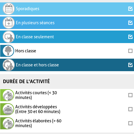
Sporadiques
En plusieurs séances
En classe seulement
Hors classe
En classe et hors classe
DURÉE DE L'ACTIVITÉ
Activités courtes (< 30
minutes)
Activités développées
(Entre 30 et 60 minutes)
Activités élaborées (> 60
minutes)